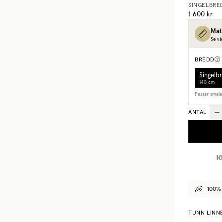
SINGELBRE
1 600 kr
Mät
Se vå
BREDD
Singelb
140 cm
Passar smal
ANTAL
100% 
TUNN LINN