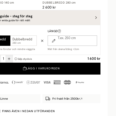
DD
140 cm
DUBBELBREDD
280 cm
2 600 kr
guide - steg för steg
r enkla guide för rätt mått
LÄNGD
T.ex. 250
cm
redd
Dubbelbredd
280 cm
are fönster och mindre väggyta
Mät från skena/stång +2cm
1 600 kr
Säljs styckvis
LÄGG I VARUKORGEN
Linne
Fri frakt från 2500kr
E FINNS ÄVEN I NEDAN UTFÖRANDEN