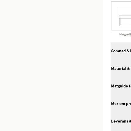
Hissgardi
Sömnad & 
Material &
Mätguide f
Mer om pr
Leverans 