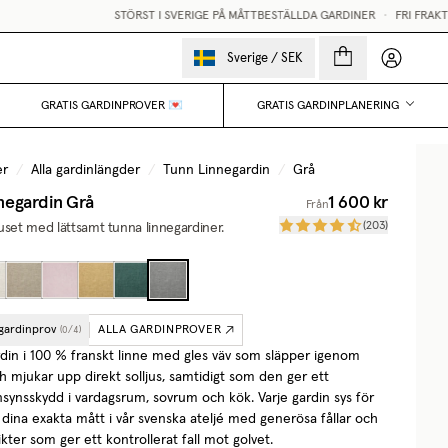
STÖRST I SVERIGE PÅ MÅTTBESTÄLLDA GARDINER
•
FRI FRAKT ÖVER 250
Mina sido
Sverige
/
SEK
GRATIS GARDINPROVER 💌
GRATIS GARDINPLANERING
er
/
Alla gardinlängder
/
Tunn Linnegardin
/
Grå
negardin
Grå
1 600 kr
Från
(
203
)
uset med lättsamt tunna linnegardiner.
 gardinprov
ALLA GARDINPROVER
(
0
/
4
)
rdin i 100 % franskt linne med gles väv som släpper igenom
h mjukar upp direkt solljus, samtidigt som den ger ett
nsynsskydd i vardagsrum, sovrum och kök. Varje gardin sys för
 dina exakta mått i vår svenska ateljé med generösa fållar och
vikter som ger ett kontrollerat fall mot golvet.