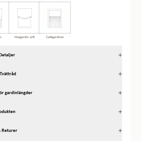
n
Hissgardin soft
Cafégardiner
Detaljer
 Tvättråd
ör gardinlängder
odukten
& Returer