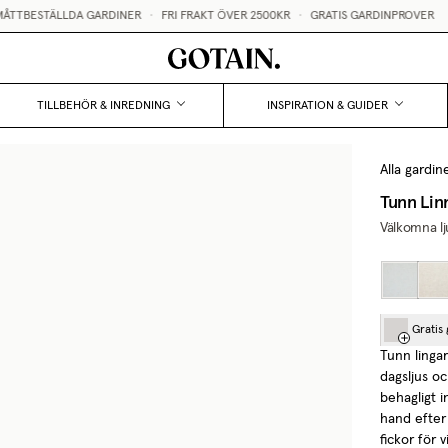
LLDA GARDINER
•
FRI FRAKT ÖVER 2500KR
•
GRATIS GARDINPROVER
TILLBEHÖR & INREDNING
INSPIRATION & GUIDER
Alla gardin
Tunn Lin
Välkomna lj
Gratis
Tunn linga
dagsljus oc
behagligt i
hand efter
fickor för 