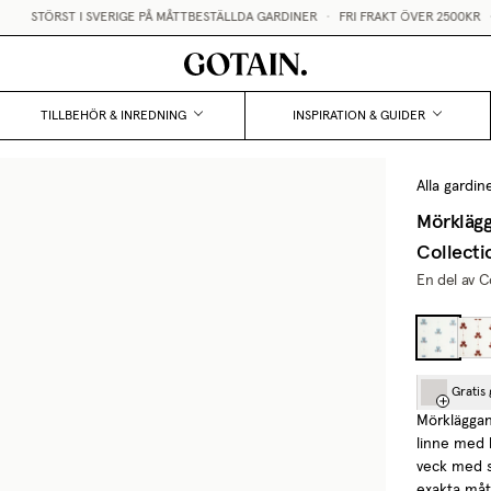
STÖRST I SVERIGE PÅ MÅTTBESTÄLLDA GARDINER
•
FRI FRAKT ÖVER 2500KR
•
G
TILLBEHÖR & INREDNING
INSPIRATION & GUIDER
Alla gardin
Mörklägg
Collecti
En del av C
Gratis
Mörkläggan
linne med 
veck med st
exakta måt