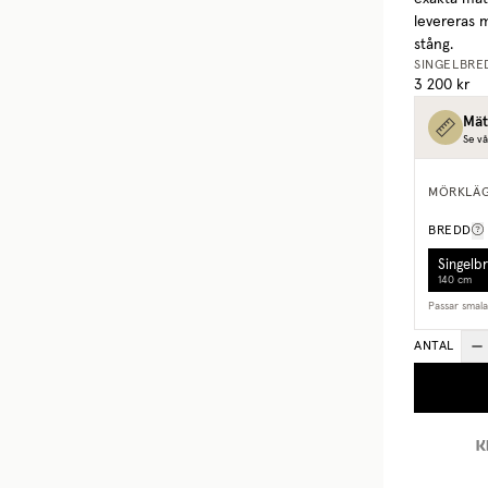
levereras 
stång.
SINGELBRE
3 200 kr
Mät
Se vå
MÖRKLÄ
BREDD
Singelb
140 cm
Passar smal
ANTAL