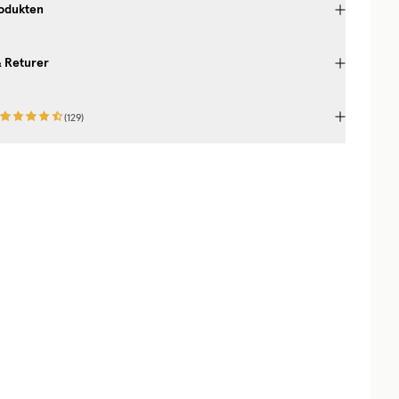
odukten
& Returer
(
129
)