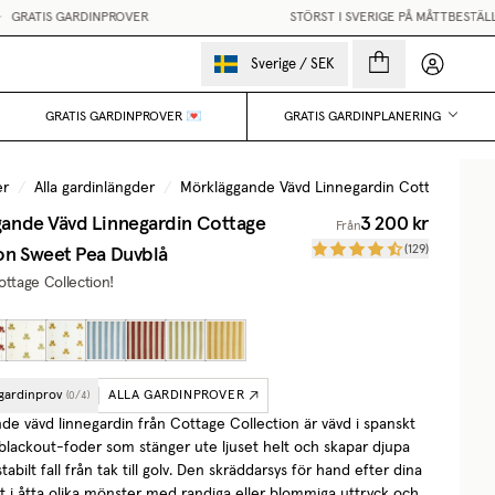
RATIS GARDINPROVER
STÖRST I SVERIGE PÅ MÅTTBESTÄLLD
Mina sido
Sverige
/
SEK
GRATIS GARDINPROVER 💌
GRATIS GARDINPLANERING
er
/
Alla gardinlängder
/
Mörkläggande Vävd Linnegardin Cottage Colle
ande Vävd Linnegardin Cottage
3 200 kr
Från
on
Sweet Pea Duvblå
(
129
)
ottage Collection!
 gardinprov
ALLA GARDINPROVER
(
0
/
4
)
de vävd linnegardin från Cottage Collection är vävd i spanskt
blackout-foder som stänger ute ljuset helt och skapar djupa
abilt fall från tak till golv. Den skräddarsys för hand efter dina
t i åtta olika mönster med randiga eller blommiga uttryck och