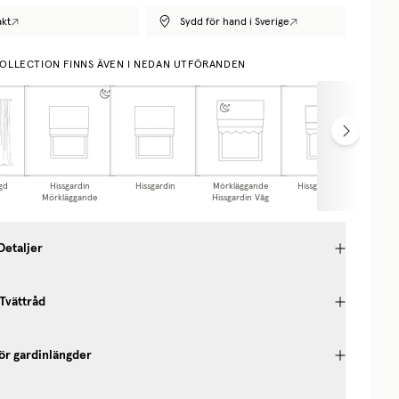
akt
Sydd för hand i Sverige
OLLECTION FINNS ÄVEN I NEDAN UTFÖRANDEN
gd
Hissgardin
Hissgardin
Mörkläggande
Hissgardin Våg
Ca
Mörkläggande
Hissgardin Våg
Detaljer
 Tvättråd
ör gardinlängder