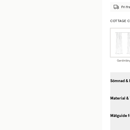
Fri fr
COTTAGE C
Gardinlän
Sömnad & 
Material &
Mätguide f