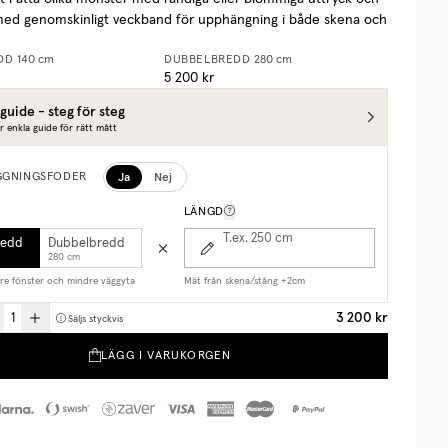
med genomskinligt veckband för upphängning i både skena och
DD
140 cm
DUBBELBREDD
280 cm
5 200 kr
guide - steg för steg
r enkla guide för rätt mått
Ja
Nej
GGNINGSFODER
LÄNGD
T.ex. 250
cm
redd
Dubbelbredd
280 cm
are fönster och mindre väggyta
Mät från skena/stång +2cm
3 200 kr
Säljs styckvis
LÄGG I VARUKORGEN