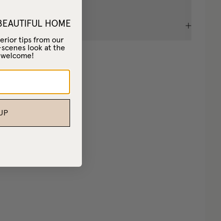
 BEAUTIFUL HOME
(
35
)
erior tips from our
-scenes look at the
– welcome!
UP