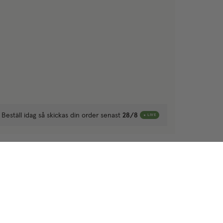
Beställ idag så skickas din order senast
28/8
LIVE