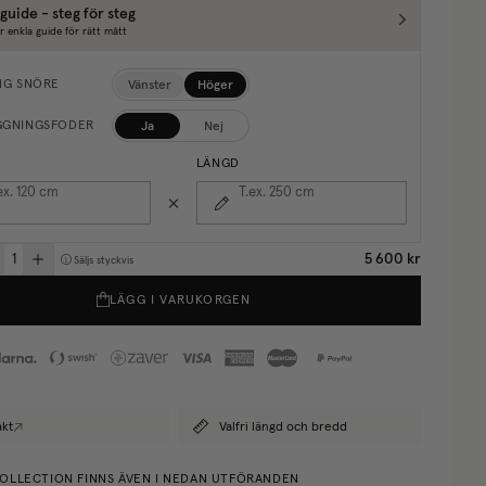
guide - steg för steg
r enkla guide för rätt mått
Vänster
Höger
NG SNÖRE
Ja
Nej
GGNINGSFODER
LÄNGD
ex. 120
cm
T.ex. 250
cm
5 600 kr
Säljs styckvis
LÄGG I VARUKORGEN
akt
Valfri längd och bredd
OLLECTION FINNS ÄVEN I NEDAN UTFÖRANDEN