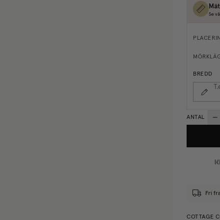
Mät
Se vå
PLACERI
MÖRKLÄ
BREDD
T.
ANTAL
Fri fr
COTTAGE C