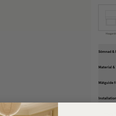
Hissgardi
Sömnad & 
Material &
Mätguide f
Installati
Leverans 