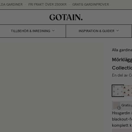
A GARDINER
•
FRI FRAKT ÖVER 2500KR
•
GRATIS GARDINPROVER
TILLBEHÖR & INREDNING
INSPIRATION & GUIDER
Alla gardin
Mörklägg
Collecti
En del av C
Gratis
Hissgardin 
blackout-f
komplett ki