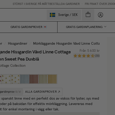
STÖRST I SVERIGE PÅ MÅTTBESTÄLLDA GARDINER
•
FRI FRAKT ÖVER 2500KR
Mina sido
Sverige
/
SEK
GRATIS GARDINPROVER 💌
GRATIS GARDINPLANERING
er
/
Hissgardiner
/
Mörkläggande Hissgardin Vävd Linne Cottage Collec
ande Hissgardin Vävd Linne Cottage
Från
5 600 kr
(
35
)
on
Sweet Pea Duvblå
ottage Collection
 gardinprov
ALLA GARDINPROVER
(
0
/
4
)
i spanskt linne med en perfekt dos av viskos för lyster, sys med
oder på baksidan för effektiv mörkläggning. Levereras med
t för enkel montering i vägg eller tak.