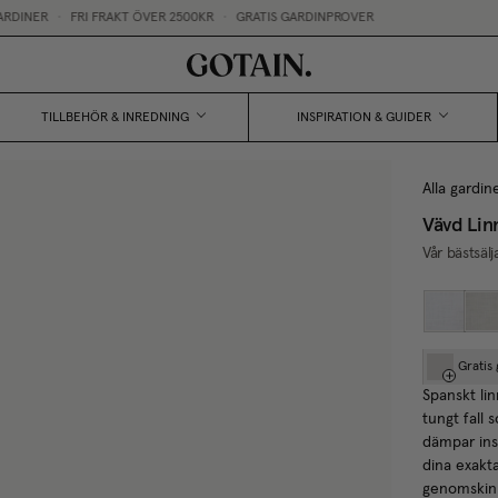
FRI FRAKT ÖVER 2500KR
•
GRATIS GARDINPROVER
STÖRST 
TILLBEHÖR & INREDNING
INSPIRATION & GUIDER
Alla gardin
Vävd Lin
Vår bästsäl
Gratis
Spanskt lin
tungt fall 
dämpar ins
dina exakt
genomskinl