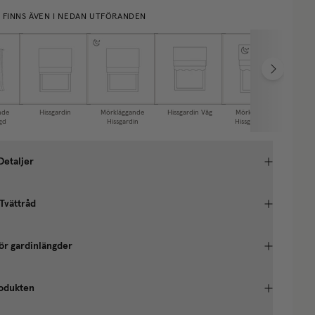
E FINNS ÄVEN I NEDAN UTFÖRANDEN
nde
Hissgardin
Mörkläggande
Hissgardin Våg
Mörkläggande
Ca
gd
Hissgardin
Hissgardin Våg
Detaljer
 Tvättråd
ör gardinlängder
odukten