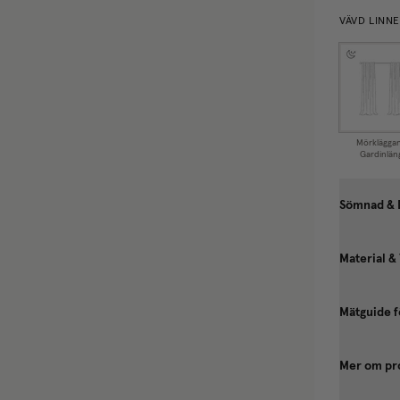
VÄVD LINN
Mörklägga
Gardinlän
Sömnad & 
Material &
Mätguide f
Mer om pr