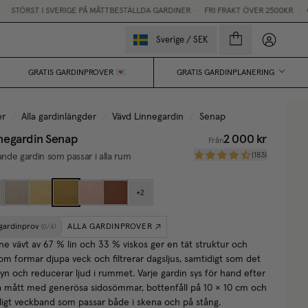
I SVERIGE PÅ MÅTTBESTÄLLDA GARDINER
•
FRI FRAKT ÖVER 2500KR
•
GRATIS GAR
Mina sido
Sverige
/
SEK
GRATIS GARDINPROVER 💌
GRATIS GARDINPLANERING
er
/
Alla gardinlängder
/
Vävd Linnegardin
/
Senap
negardin
Senap
2 000 kr
Från
(
183
)
jande gardin som passar i alla rum
+
2
 gardinprov
ALLA GARDINPROVER
(
0
/
4
)
ne vävt av 67 % lin och 33 % viskos ger en tät struktur och
som formar djupa veck och filtrerar dagsljus, samtidigt som det
yn och reducerar ljud i rummet. Varje gardin sys för hand efter
a mått med generösa sidosömmar, bottenfåll på 10 × 10 cm och
igt veckband som passar både i skena och på stång.