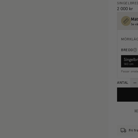
SINGELBRE
2 000 kr
Mät
Se vå
MÖRKLÄ
BREDD
Singelb
140 cm
Passar smal
ANTAL
Fri f