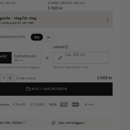
DD
140 cm
DUBBELBREDD
280 cm
3 000 kr
guide - steg för steg
r enkla guide för rätt mått
Nej
Ja
GGNINGSFODER
LÄNGD
T.ex. 250
cm
redd
Dubbelbredd
280 cm
are fönster och mindre väggyta
Mät från skena/stång +2cm
2 000 kr
Säljs styckvis
LÄGG I VARUKORGEN
rakt från 2500kr
Kan mörkläggas