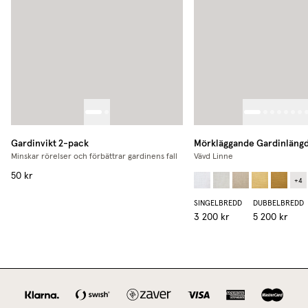
Gardinvikt 2-pack
Mörkläggande Gardinläng
Minskar rörelser och förbättrar gardinens fall
Vävd Linne
50 kr
+
4
SINGELBREDD
DUBBELBREDD
3 200 kr
5 200 kr