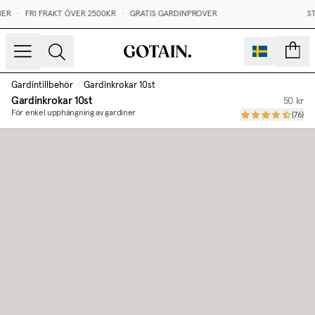
ER
•
FRI FRAKT ÖVER 2500KR
•
GRATIS GARDINPROVER
ST
sidor
Gardintillbehör
/
Gardinkrokar 10st
Gardinkrokar 10st
50 kr
För enkel upphängning av gardiner
(
76
)