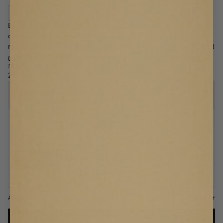
GRATIS GARDINPROVER
Bouclégardin i 100 % återvunnen polyester med ullig,
oregelbunden struktur som filtrerar dagsljus och skapar djupa veck
med stabilt fall. Sys för hand efter dina exakta mått i vår ateljé med
genomskinligt veckband som passar både i skena och på stång.
SINGELBREDD
140 cm
DUBBELBREDD
280 cm
2 800 kr
4 000 kr
Mätguide - steg för steg
Se vår enkla guide för rätt mått
Nej
Ja
MÖRKLÄGGNINGSFODER
BREDD
LÄNGD
T.ex. 250
cm
Singelbredd
Dubbelbredd
140 cm
280 cm
Passar smalare fönster och mindre väggyta
Mät från skena/stång +2cm
2 800 kr
ANTAL
Säljs styckvis
LÄGG I VARUKORGEN