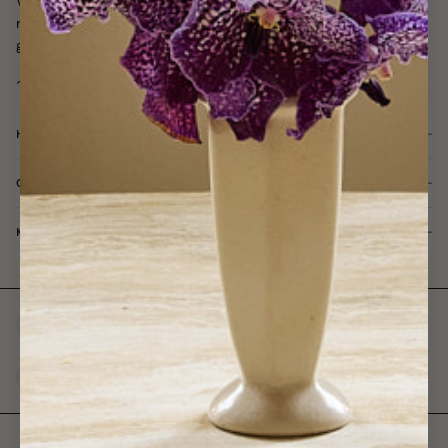
Våra gardinexperter finns här för dig hela vägen, från inspiration till
rådgivning och installation - alltid kostnadsfritt och alltid med dina
gardindrömmar i fokus.
HJÄLP & SUPPORT
OM GOTAIN
KUNDTJÄNST & BUTIKER
Sydd för hand i Sverige
Gratis gardinplanering
Fri frakt från 2500kr
Gratis gardinprover