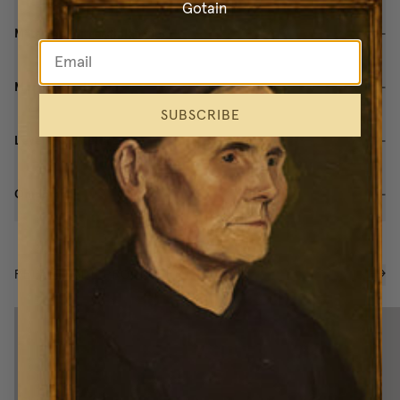
Gotain
Mätguide för gardinlängder
Mer om produkten
SUBSCRIBE
Leverans & Returer
Omdömen
(
12
)
RELATERADE PRODUKTER