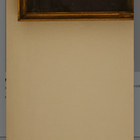
Måttbeställd Gardinstång Svart
Gardinkrokar 10st
För gardinskenor och gardinst
Klot
/
Minimalist
50 kr
1 100 kr
Från