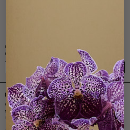
Bli först med att veta om våra produkter, kollektioner och
andra nyheter.
JA TACK
Måttbeställda gardiner enkelt, skräddarsydda i vår ateljé i Sverige.
Med ett noggrant utvalt sortiment, enkel upphängning och snabb
leveranstid så jobbar vi mot en finare värld, ett hem i taget.