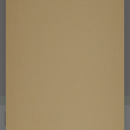
Beställ idag så skickas din order senast
31/8
LIVE