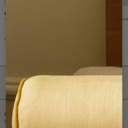
Måttbeställd Gardinskena
Gardinkrokar 10st
Tillverkad efter dina mått
För gardinskenor och gardinst
50 kr
300 kr
Från
Bli först med att veta om våra produkter, kollektioner och
andra nyheter.