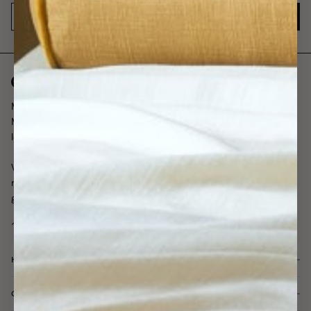
JA TACK
Måttbeställda gardiner enkelt, skräddarsydda i vår ateljé i Sverige.
Med ett noggrant utvalt sortiment, enkel upphängning och snabb
leveranstid så jobbar vi mot en finare värld, ett hem i taget.
Våra gardinexperter finns här för dig hela vägen, från inspiration till
rådgivning och installation - alltid kostnadsfritt och alltid med dina
gardindrömmar i fokus.
HJÄLP & SUPPORT
OM GOTAIN