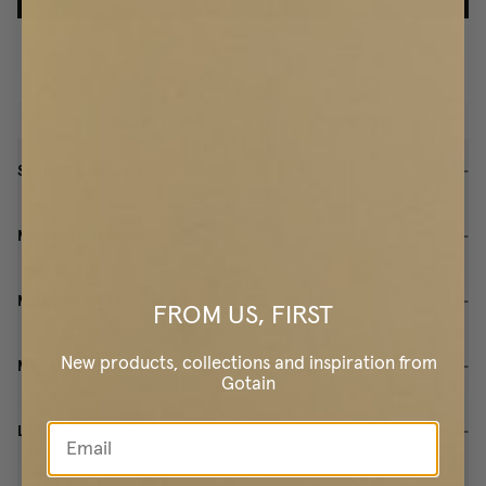
Vår tunnaste gardin
Fri frakt från 2500kr
Sömnad & Detaljer
Material & Tvättråd
Mätguide för gardinlängder
FROM US, FIRST
New products, collections and inspiration from
Mer om produkten
Gotain
Leverans & Returer