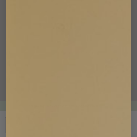
Beställ idag så skickas din order senast
28/8
LIVE