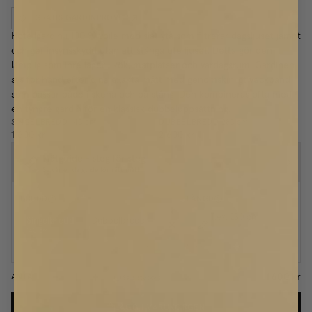
GRATIS GARDINPROVER
Hotellgardin i 100 % voile med slät yta som filtrerar dagsljuset jämnt
och ger insynsskydd utan att stänga ute ljuset. Detta gör den
lämplig som inre lager i kök, matplatser och vardagsrum. Gardinen
sys för hand efter dina exakta mått med genomskinligt veckband
som passar både i skena och på stång. Den kombineras ofta med
en tyngre gardin för en klassisk dubbeluppsättning.
SINGELBREDD
140 cm
DUBBELBREDD
280 cm
1 600 kr
2 600 kr
Mätguide - steg för steg
Se vår enkla guide för rätt mått
BREDD
LÄNGD
T.ex. 250
cm
Singelbredd
Dubbelbredd
140 cm
280 cm
Passar smalare fönster och mindre väggyta
Mät från skena/stång +2cm
1 600 kr
ANTAL
Säljs styckvis
LÄGG I VARUKORGEN