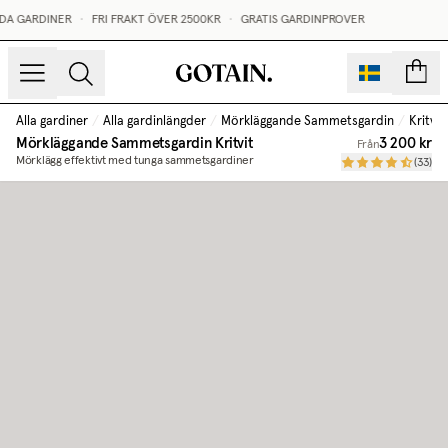
DA GARDINER
•
FRI FRAKT ÖVER 2500KR
•
GRATIS GARDINPROVER
sidor
Alla gardiner
/
Alla gardinlängder
/
Mörkläggande Sammetsgardin
/
Kritvit
Mörkläggande Sammetsgardin
Kritvit
3 200 kr
Från
Mörklägg effektivt med tunga sammetsgardiner
(
33
)