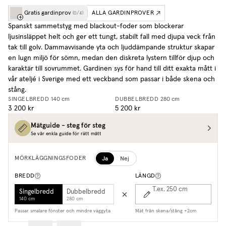
Gratis gardinprov
ALLA GARDINPROVER
(
0
/
4
)
Spanskt sammetstyg med blackout-foder som blockerar
ljusinsläppet helt och ger ett tungt, stabilt fall med djupa veck från
tak till golv. Dammavvisande yta och ljuddämpande struktur skapar
en lugn miljö för sömn, medan den diskreta lystern tillför djup och
karaktär till sovrummet.
Gardinen sys för hand till ditt exakta mått i
vår ateljé i Sverige med ett veckband som passar i både skena och
stång.
SINGELBREDD
140 cm
DUBBELBREDD
280 cm
3 200 kr
5 200 kr
Mätguide - steg för steg
Se vår enkla guide för rätt mått
Ja
Nej
MÖRKLÄGGNINGSFODER
BREDD
LÄNGD
T.ex. 250
cm
Singelbredd
Dubbelbredd
140 cm
280 cm
Passar smalare fönster och mindre väggyta
Mät från skena/stång +2cm