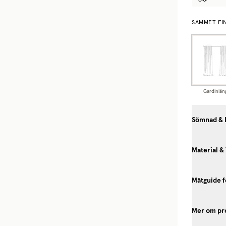
SAMMET FI
Gardinlän
Sömnad & 
Material &
Mätguide f
Mer om pr