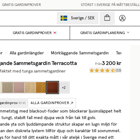
RATIS GARDINPROVER
STÖRST I SVERIGE PÅ MÅTTBESTÄLLDA
Mina sido
Sverige
/
SEK
GRATIS GARDINPROVER 💌
GRATIS GARDINPLANERING
er
/
Alla gardinlängder
/
Mörkläggande Sammetsgardin
/
Terracotta
gande Sammetsgardin
Terracotta
3 200 kr
Från
(
33
)
ffektivt med tunga sammetsgardiner
+
2
 gardinprov
ALLA GARDINPROVER
(
0
/
4
)
mmetstyg med blackout-foder som blockerar ljusinsläppet helt
 tungt, stabilt fall med djupa veck från tak till golv.
nde yta och ljuddämpande struktur skapar en lugn miljö för
 den diskreta lystern tillför djup och karaktär till sovrummet.
s för hand till ditt exakta mått i vår ateljé i Sverige med ett