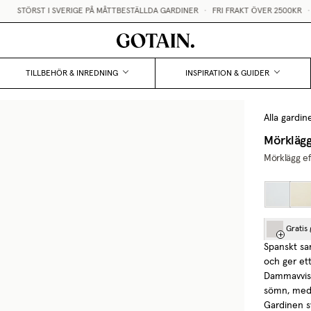
STÖRST I SVERIGE PÅ MÅTTBESTÄLLDA GARDINER
•
FRI FRAKT ÖVER 2500KR
•
G
TILLBEHÖR & INREDNING
INSPIRATION & GUIDER
Alla gardin
Mörkläg
Mörklägg e
Gratis
Spanskt sa
och ger ett
Dammavvisa
sömn, medan
Gardinen sy