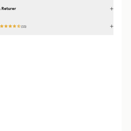
& Returer
(
33
)