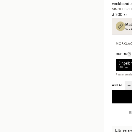
veckband s
SINGELBRE
3 200 kr
Mät
Se vå
MÖRKLÄ
BREDD
Singelb
140 cm
Passar smal
ANTAL
Fri fr