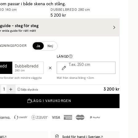
om passar i både skena och stång.
DD
140 cm
DUBBELBREDD
280 cm
5 200 kr
guide - steg för steg
r enkla guide för rätt mått
Ja
Nej
GGNINGSFODER
LÄNGD
T.ex. 250
cm
redd
Dubbelbredd
280 cm
are fönster och mindre väggyta
Mät från skena/stång +2cm
3 200 kr
Säljs styckvis
LÄGG I VARUKORGEN
akt
Sydd för hand i Sverige