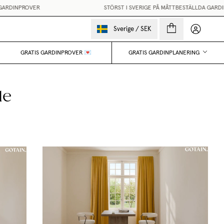
ARDINPROVER
STÖRST I SVERIGE PÅ MÅTTBESTÄLLDA GARDIN
Mina sido
Sverige
/
SEK
GRATIS GARDINPROVER 💌
GRATIS GARDINPLANERING
de