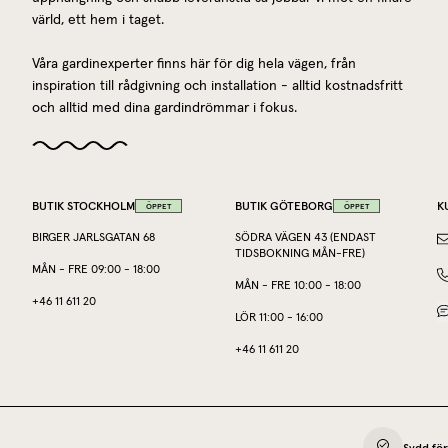
värld, ett hem i taget.
Våra gardinexperter finns här för dig hela vägen, från
inspiration till rådgivning och installation - alltid kostnadsfritt
och alltid med dina gardindrömmar i fokus.
BUTIK STOCKHOLM
BUTIK GÖTEBORG
K
ÖPPET
ÖPPET
BIRGER JARLSGATAN 68
SÖDRA VÄGEN 43 (ENDAST
TIDSBOKNING MÅN-FRE)
MÅN
-
FRE
09:00
-
18:00
MÅN
-
FRE
10:00
-
18:00
+46 11 611 20
LÖR
11:00
-
16:00
+46 11 611 20
Sydd för