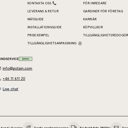
KONTAKTA OSS 📞
FÖR INREDARE
LEVERANS & RETUR
GARDINER FÖR FÖRETAG
MÄTGUIDE
KARRIÄR
INSTALLATIONSGUIDE
KÖPVILLKOR
PRISEXEMPEL
TILLGÄNGLIGHETSREDOGÖ
TILLGÄNGLIGHETSANPASSNING
UNDSERVICE
ÖPPET
info@gotain.com
+46 11 611 20
Live chat
 hand i Sverige
Gratis gardinplanering
Fri frakt från 2500kr
Gra