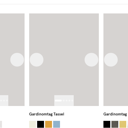
Next image
Previous image
Next image
Previous
Gardinomtag Tassel
Gardinomtag 
4