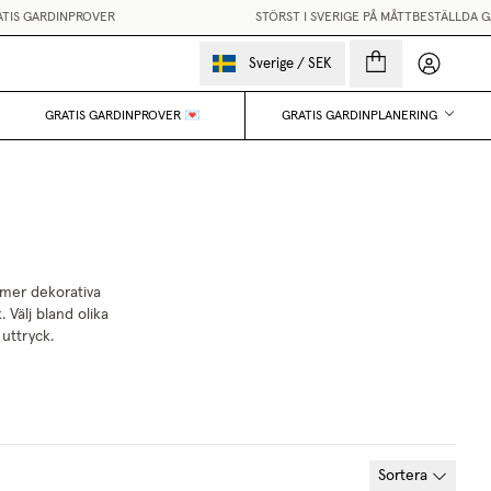
IS GARDINPROVER
STÖRST I SVERIGE PÅ MÅTTBESTÄLLDA G
Mina sido
Sverige
/
SEK
GRATIS GARDINPROVER 💌
GRATIS GARDINPLANERING
 mer dekorativa
 Välj bland olika
uttryck.
Sortera