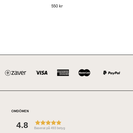
550 kr
OMDÖMEN
4.8
Baserat på 493 betyg