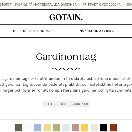
TÖRST I SVERIGE PÅ MÅTTBESTÄLLDA GARDINER
•
FRI FRAKT ÖVER 2500KR
•
GRAT
TILLBEHÖR & INREDNING
INSPIRATION & GUIDER
Gardinomtag
s gardinomtag i olika utföranden, från diskreta och stilrena modeller till
ätt gardinomtag skapar du både ett praktiskt och estetiskt helhetsintryck.
l, färger och former för att komplettera dina gardiner och lyfta rummets 
TILLBEHÖR
GARDINER