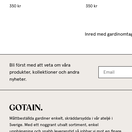
350 kr
350 kr
Inred med gardinomtag
Bli först med att veta om våra
produkter, kollektioner och andra
nyheter.
Måttbeställda gardiner enkelt, skräddarsydda i vår ateljé i
Sverige. Med ett noggrant utvalt sortiment, enkel
upphängning och snabb leveranstid så jobbar vi mot en finare