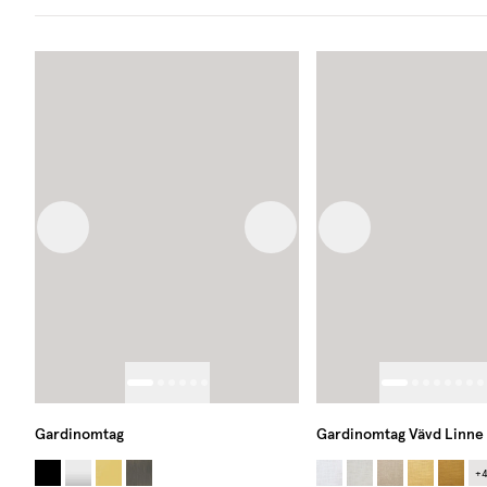
Previous image
Next image
Previous image
Gardinomtag
Gardinomtag Vävd Linne
+