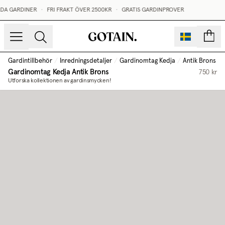
LDA GARDINER
•
FRI FRAKT ÖVER 2500KR
•
GRATIS GARDINPROVER
sidor
Gardintillbehör
/
Inredningsdetaljer
/
Gardinomtag Kedja
/
Antik Brons
Gardinomtag Kedja
Antik Brons
750 kr
Utforska kollektionen av gardinsmycken!