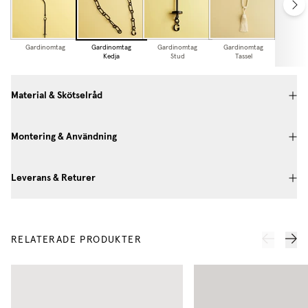
Gardinomtag
Gardinomtag
Gardinomtag
Gardinomtag
Gardi
Kedja
Stud
Tassel
Vävd
Material & Skötselråd
Montering & Användning
Leverans & Returer
RELATERADE PRODUKTER