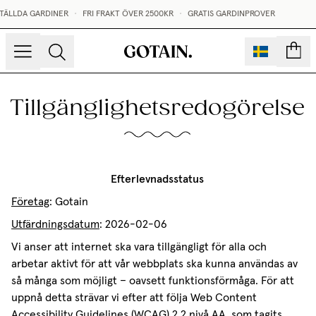
TÄLLDA GARDINER
•
FRI FRAKT ÖVER 2500KR
•
GRATIS GARDINPROVER
sidor
Tillgänglighetsredogörelse
Efterlevnadsstatus
Företag
: Gotain
Utfärdningsdatum
: 2026-02-06
Vi anser att internet ska vara tillgängligt för alla och
arbetar aktivt för att vår webbplats ska kunna användas av
så många som möjligt – oavsett funktionsförmåga. För att
uppnå detta strävar vi efter att följa Web Content
Accessibility Guidelines (WCAG) 2.2 nivå AA, som tagits