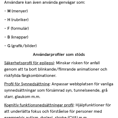
Användare kan även använda genvägar som:
M
-
(menyer)
H
-
(rubriker)
F
-
(formulär)
B
-
(knappar)
G
-
(grafik/bilder)
Användarprofiler som stöds
Säkerhetsprofil för epilepsi
: Minskar risken för anfall
genom att ta bort blinkande/flimrande animationer och
riskfyllda färgkombinationer.
Profil för Synnedsättning
: Anpassar webbplatsen för vanliga
synnedsättningar som försämrad syn, tunnelseende, grå
starr, glaukom m.m.
Kognitiv funktionsnedsättningar profil
: Hjälpfunktioner för
att underlätta fokus och förståelse för personer med
exempelvis autism, dyslexi, stroke (CVA) m.m.