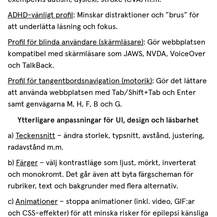
ADHD-vänligt profil
: Minskar distraktioner och ”brus” för
att underlätta läsning och fokus.
Profil för blinda användare (skärmläsare)
: Gör webbplatsen
kompatibel med skärmläsare som JAWS, NVDA, VoiceOver
och TalkBack.
Profil för tangentbordsnavigation (motorik)
: Gör det lättare
att använda webbplatsen med Tab/Shift+Tab och Enter
samt genvägarna M, H, F, B och G.
Ytterligare anpassningar för UI, design och läsbarhet
a)
Teckensnitt
– ändra storlek, typsnitt, avstånd, justering,
radavstånd m.m.
b)
Färger
– välj kontrastläge som ljust, mörkt, inverterat
och monokromt. Det går även att byta färgscheman för
rubriker, text och bakgrunder med flera alternativ.
c)
Animationer
– stoppa animationer (inkl. video, GIF:ar
och CSS-effekter) för att minska risker för epilepsi känsliga