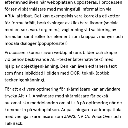
efterlevnad även när webbplatsen uppdateras. I processen
förser vi skärmläsare med meningsfull information via
ARIA-attribut. Det kan exempelvis vara korrekta etiketter
för formulärfält, beskrivningar av klickbara ikoner (sociala
medier, sök, varukorg m.m.), vägledning vid validering av
formulär, samt roller för element som knappar, menyer och
modala dialoger (popupfönster).
Processen skannar även webbplatsens bilder och skapar
vid behov beskrivande ALT-texter (alternativ text) med
hjälp av objektigenkänning. Den kan även extrahera text
som finns inbäddad i bilden med OCR-teknik (optisk
teckenigenkänning).
För att aktivera optimering för skärmläsare kan användare
trycka Alt + 1. Användare med skärmläsare får också
automatiska meddelanden om att slå på optimering när de
kommer in på webbplatsen. Anpassningarna är kompatibla
med vanliga skärmläsare som JAWS, NVDA, VoiceOver och
TalkBack.