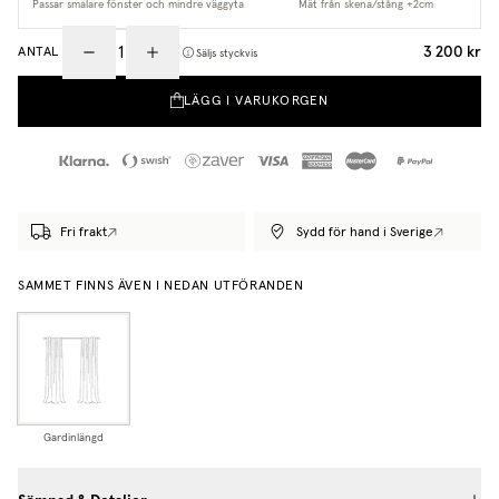
Passar smalare fönster och mindre väggyta
Mät från skena/stång +2cm
3 200 kr
ANTAL
Säljs styckvis
LÄGG I VARUKORGEN
Fri frakt
Sydd för hand i Sverige
SAMMET FINNS ÄVEN I NEDAN UTFÖRANDEN
Gardinlängd