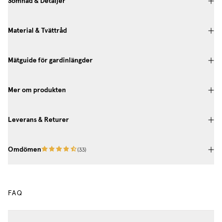
Sömnad & Detaljer
Material & Tvättråd
Mätguide för gardinlängder
Mer om produkten
Leverans & Returer
Omdömen
(
33
)
FAQ