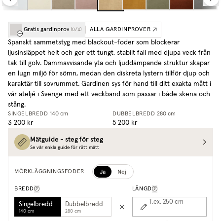
Gratis gardinprov
ALLA GARDINPROVER
(
0
/
4
)
Spanskt sammetstyg med blackout-foder som blockerar
ljusinsläppet helt och ger ett tungt, stabilt fall med djupa veck från
tak till golv. Dammavvisande yta och ljuddämpande struktur skapar
en lugn miljö för sömn, medan den diskreta lystern tillför djup och
karaktär till sovrummet.
Gardinen sys för hand till ditt exakta mått i
vår ateljé i Sverige med ett veckband som passar i både skena och
stång.
SINGELBREDD
140 cm
DUBBELBREDD
280 cm
3 200 kr
5 200 kr
Mätguide - steg för steg
Se vår enkla guide för rätt mått
Ja
Nej
MÖRKLÄGGNINGSFODER
BREDD
LÄNGD
T.ex. 250
cm
Singelbredd
Dubbelbredd
140 cm
280 cm