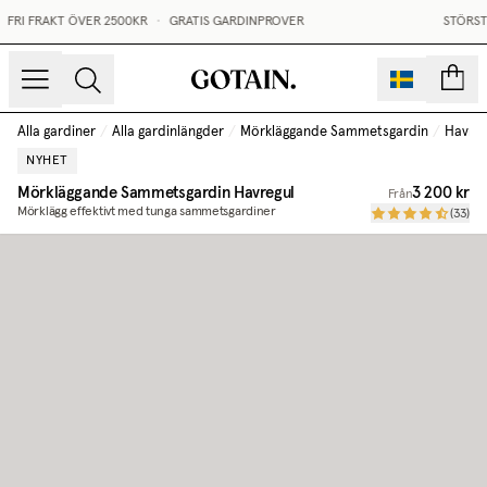
FRI FRAKT ÖVER 2500KR
•
GRATIS GARDINPROVER
STÖRST 
sidor
Alla gardiner
/
Alla gardinlängder
/
Mörkläggande Sammetsgardin
/
Havreg
NYHET
Mörkläggande Sammetsgardin
Havregul
3 200 kr
Från
Mörklägg effektivt med tunga sammetsgardiner
(
33
)