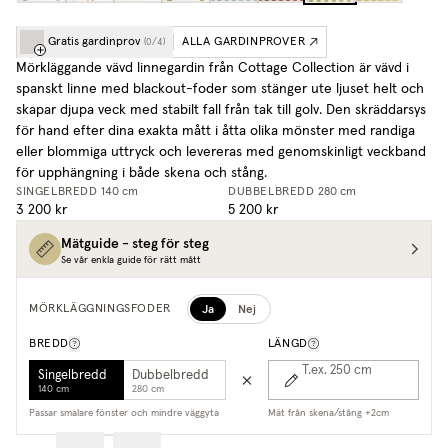
Gratis gardinprov
ALLA GARDINPROVER
(
0
/
4
)
Mörkläggande vävd linnegardin från Cottage Collection är vävd i
spanskt linne med blackout-foder som stänger ute ljuset helt och
skapar djupa veck med stabilt fall från tak till golv. Den skräddarsys
för hand efter dina exakta mått i åtta olika mönster med randiga
eller blommiga uttryck och levereras med genomskinligt veckband
för upphängning i både skena och stång.
SINGELBREDD
140 cm
DUBBELBREDD
280 cm
3 200 kr
5 200 kr
Mätguide - steg för steg
Se vår enkla guide för rätt mått
Ja
Nej
MÖRKLÄGGNINGSFODER
BREDD
LÄNGD
T.ex. 250
cm
Singelbredd
Dubbelbredd
140 cm
280 cm
Passar smalare fönster och mindre väggyta
Mät från skena/stång +2cm