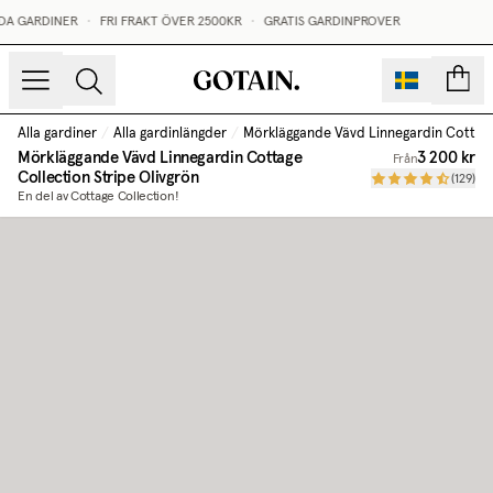
DA GARDINER
•
FRI FRAKT ÖVER 2500KR
•
GRATIS GARDINPROVER
sidor
Alla gardiner
/
Alla gardinlängder
/
Mörkläggande Vävd Linnegardin Cottage
Mörkläggande Vävd Linnegardin Cottage
3 200 kr
Från
Collection
Stripe Olivgrön
(
129
)
En del av Cottage Collection!