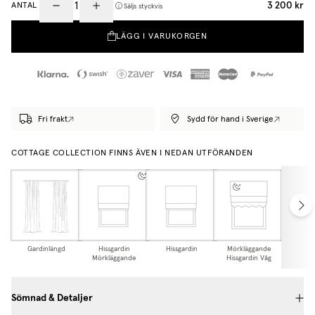
3 200 kr
ANTAL
Säljs styckvis
LÄGG I VARUKORGEN
Fri frakt
Sydd för hand i Sverige
COTTAGE COLLECTION FINNS ÄVEN I NEDAN UTFÖRANDEN
Gardinlängd
Hissgardin
Hissgardin
Mörkläggande
Hissga
Mörkläggande
Hissgardin Våg
Sömnad & Detaljer