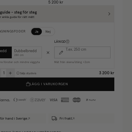
5 200 kr
guide - steg för steg
r enkla guide för rätt mått
Ja
Nej
GGNINGSFODER
LÄNGD
T.ex. 250
cm
redd
Dubbelbredd
280 cm
are fönster och mindre väggyta
Mät från skena/stång +2cm
3 200 kr
Säljs styckvis
LÄGG I VARUKORGEN
för hand i Sverige
Fri frakt