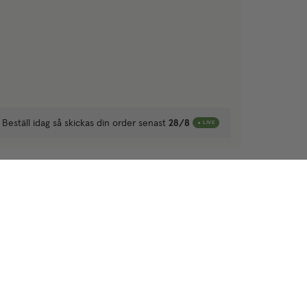
Beställ idag så skickas din order senast
28/8
LIVE