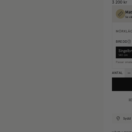
3 200 kr
Mät
Se vå
MÖRKLÄ
BREDD
Singelb
140 cm
Passar smal
ANTAL
Sydd 