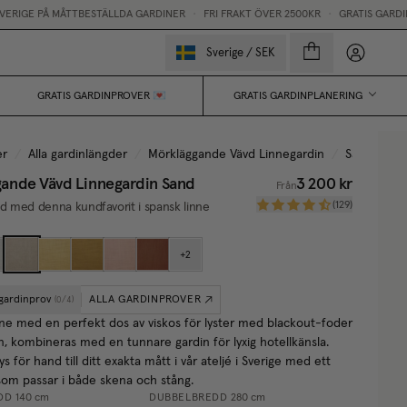
PÅ MÅTTBESTÄLLDA GARDINER
•
FRI FRAKT ÖVER 2500KR
•
GRATIS GARDINPROVER
Mina sido
Sverige
/
SEK
GRATIS GARDINPROVER 💌
GRATIS GARDINPLANERING
er
/
Alla gardinlängder
/
Mörkläggande Vävd Linnegardin
/
Sand
ande Vävd Linnegardin
Sand
3 200 kr
Från
(
129
)
ad med denna kundfavorit i spansk linne
+
2
 gardinprov
ALLA GARDINPROVER
(
0
/
4
)
nne med en perfekt dos av viskos för lyster med blackout-foder
n, kombineras med en tunnare gardin för lyxig hotellkänsla.
s för hand till ditt exakta mått i vår ateljé i Sverige med ett
om passar i både skena och stång.
DD
140 cm
DUBBELBREDD
280 cm