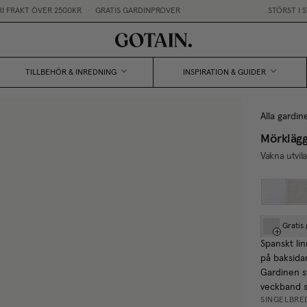
ÖVER 2500KR
•
GRATIS GARDINPROVER
STÖRST I SVERIGE 
TILLBEHÖR & INREDNING
INSPIRATION & GUIDER
Alla gardin
Mörklägg
Vakna utvil
Gratis
Spanskt li
på baksida
Gardinen sy
veckband s
SINGELBRE