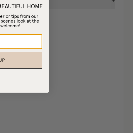
(
129
)
 BEAUTIFUL HOME
erior tips from our
-scenes look at the
– welcome!
UP