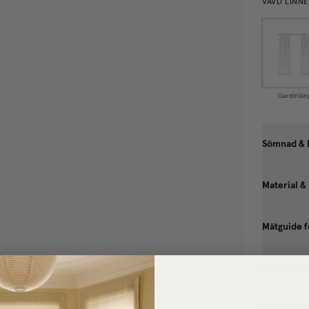
VÄVD LINN
Gardinlän
Sömnad & 
Material &
Mätguide f
Leverans 