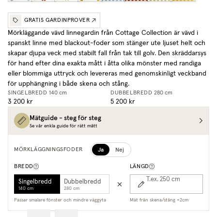
GRATIS GARDINPROVER
Mörkläggande vävd linnegardin från Cottage Collection är vävd i
spanskt linne med blackout-foder som stänger ute ljuset helt och
skapar djupa veck med stabilt fall från tak till golv. Den skräddarsys
för hand efter dina exakta mått i åtta olika mönster med randiga
eller blommiga uttryck och levereras med genomskinligt veckband
för upphängning i både skena och stång.
SINGELBREDD
140 cm
DUBBELBREDD
280 cm
3 200 kr
5 200 kr
Mätguide - steg för steg
Se vår enkla guide för rätt mått
Ja
Nej
MÖRKLÄGGNINGSFODER
BREDD
LÄNGD
T.ex. 250
cm
Singelbredd
Dubbelbredd
140 cm
280 cm
Passar smalare fönster och mindre väggyta
Mät från skena/stång +2cm