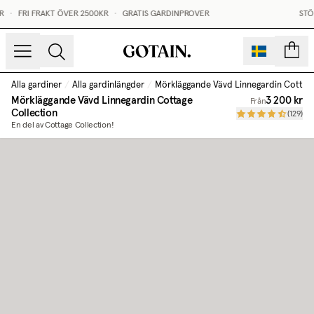
•
FRI FRAKT ÖVER 2500KR
•
GRATIS GARDINPROVER
STÖR
sidor
Alla gardiner
/
Alla gardinlängder
/
Mörkläggande Vävd Linnegardin Cottage
Mörkläggande Vävd Linnegardin Cottage
3 200 kr
Från
Collection
(
129
)
En del av Cottage Collection!