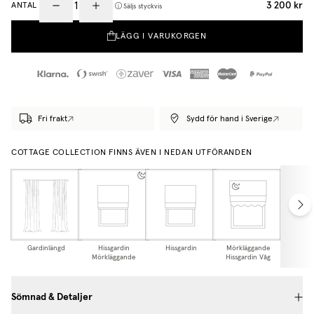
3 200 kr
ANTAL
Säljs styckvis
LÄGG I VARUKORGEN
Fri frakt
Sydd för hand i Sverige
COTTAGE COLLECTION FINNS ÄVEN I NEDAN UTFÖRANDEN
Gardinlängd
Hissgardin
Hissgardin
Mörkläggande
Hissga
Mörkläggande
Hissgardin Våg
Sömnad & Detaljer