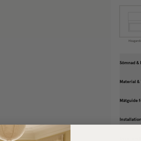
Hissgardi
Sömnad & 
Material &
Mätguide f
Installati
Leverans 