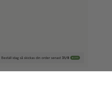
Beställ idag så skickas din order senast
31/8
LIVE