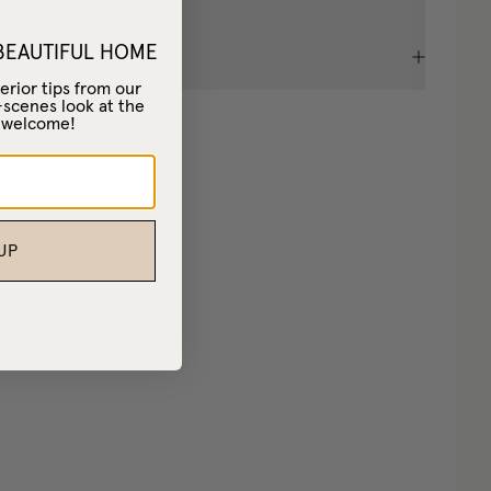
 BEAUTIFUL HOME
(
35
)
erior tips from our
-scenes look at the
– welcome!
UP