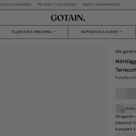
LLDA GARDINER
•
FRI FRAKT ÖVER 2500KR
•
GRATIS GARDINPROVER
TILLBEHÖR & INREDNING
INSPIRATION & GUIDER
Alla gardin
Mörklägg
Terracot
Kundfavori
Gratis
Hissgardin 
blackout-f
komplett ki