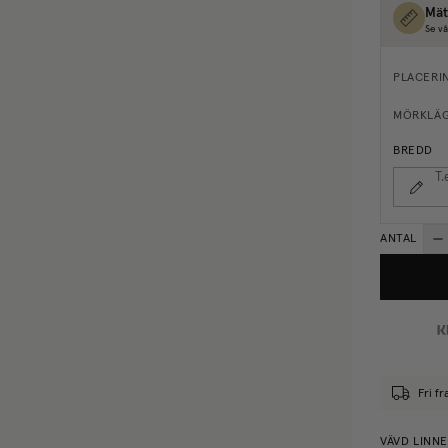
Mät
Se vå
PLACERI
MÖRKLÄ
BREDD
T.
ANTAL
Fri fr
VÄVD LINN