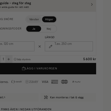
guide - steg för steg
r enkla guide för rätt mått
Vänster
Höger
NG SNÖRE
Ja
Nej
GGNINGSFODER
LÄNGD
ex. 120
cm
T.ex. 250
cm
5 600 kr
Säljs styckvis
LÄGG I VARUKORGEN
akt
Kan monteras i tak & vägg
E FINNS ÄVEN I NEDAN UTFÖRANDEN