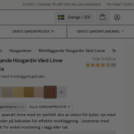
STÖRST I SVERIGE PÅ MÅTTBESTÄLLDA GARDINER
•
FRI FRAKT ÖVER 250
Mina sido
Sverige
/
SEK
GRATIS GARDINPROVER 💌
GRATIS GARDINPLANERING
er
/
Hissgardiner
/
Mörkläggande Hissgardin Vävd Linne
/
Terracotta
ande Hissgardin Vävd Linne
Från
5 600 kr
(
35
)
ta
t med mörkläggningsfoder.
+
2
 gardinprov
ALLA GARDINPROVER
(
0
/
4
)
i spanskt linne med en perfekt dos av viskos för lyster, sys med
oder på baksidan för effektiv mörkläggning. Levereras med
t för enkel montering i vägg eller tak