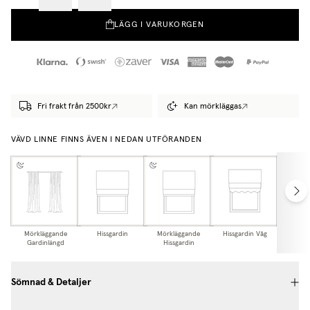
LÄGG I VARUKORGEN
Fri frakt från 2500kr
Kan mörkläggas
VÄVD LINNE FINNS ÄVEN I NEDAN UTFÖRANDEN
Mörkläggande
Hissgardin
Mörkläggande
Hissgardin Våg
Mörkl
Gardinlängd
Hissgardin
Hissga
Sömnad & Detaljer