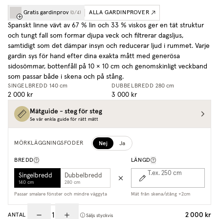
Gratis gardinprov
ALLA GARDINPROVER
(
0
/
4
)
Spanskt linne vävt av 67 % lin och 33 % viskos ger en tät struktur
och tungt fall som formar djupa veck och filtrerar dagsljus,
samtidigt som det dämpar insyn och reducerar ljud i rummet. Varje
gardin sys för hand efter dina exakta mått med generösa
sidosömmar, bottenfåll på 10 × 10 cm och genomskinligt veckband
som passar både i skena och på stång.
SINGELBREDD
140 cm
DUBBELBREDD
280 cm
2 000 kr
3 000 kr
Mätguide - steg för steg
Se vår enkla guide för rätt mått
Nej
Ja
MÖRKLÄGGNINGSFODER
BREDD
LÄNGD
T.ex. 250
cm
Singelbredd
Dubbelbredd
140 cm
280 cm
Passar smalare fönster och mindre väggyta
Mät från skena/stång +2cm
2 000 kr
ANTAL
Säljs styckvis