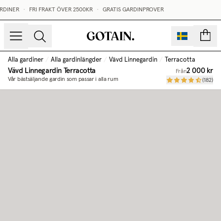
RDINER
•
FRI FRAKT ÖVER 2500KR
•
GRATIS GARDINPROVER
sidor
Alla gardiner
/
Alla gardinlängder
/
Vävd Linnegardin
/
Terracotta
Vävd Linnegardin
Terracotta
2 000 kr
Från
Vår bästsäljande gardin som passar i alla rum
(
182
)