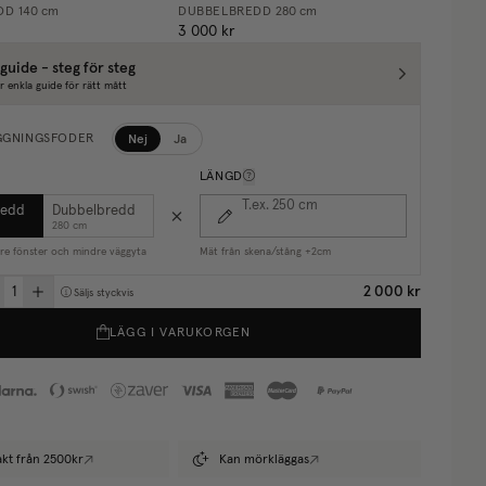
DD
140 cm
DUBBELBREDD
280 cm
3 000 kr
guide - steg för steg
r enkla guide för rätt mått
Nej
Ja
GGNINGSFODER
LÄNGD
T.ex. 250
cm
redd
Dubbelbredd
280 cm
are fönster och mindre väggyta
Mät från skena/stång +2cm
2 000 kr
Säljs styckvis
LÄGG I VARUKORGEN
rakt från 2500kr
Kan mörkläggas