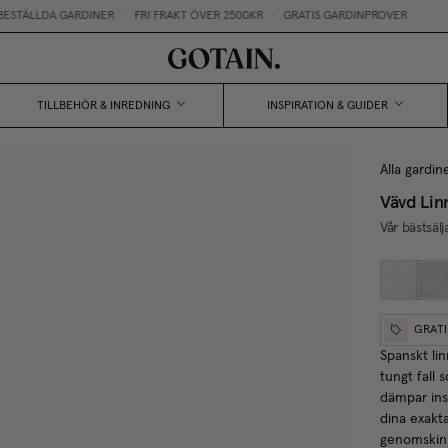
STÄLLDA GARDINER
•
FRI FRAKT ÖVER 2500KR
•
GRATIS GARDINPROVER
TILLBEHÖR & INREDNING
INSPIRATION & GUIDER
Alla gardin
Vävd Lin
Vår bästsäl
GRAT
Spanskt lin
tungt fall 
dämpar ins
dina exakt
genomskinl