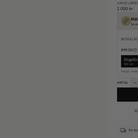
SINGELBRE
2 000 kr
Mät
Se vå
MÖRKLÄ
BREDD
Singelb
140 cm
Passar smal
ANTAL
Fri f