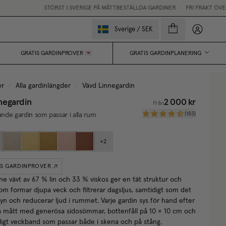
STÖRST I SVERIGE PÅ MÅTTBESTÄLLDA GARDINER
•
FRI FRAKT ÖVER 2
Mina sido
Sverige
/
SEK
GRATIS GARDINPROVER 💌
GRATIS GARDINPLANERING
er
/
Alla gardinlängder
/
Vävd Linnegardin
negardin
2 000 kr
Från
(
183
)
jande gardin som passar i alla rum
+
2
IS GARDINPROVER
ne vävt av 67 % lin och 33 % viskos ger en tät struktur och
som formar djupa veck och filtrerar dagsljus, samtidigt som det
yn och reducerar ljud i rummet. Varje gardin sys för hand efter
a mått med generösa sidosömmar, bottenfåll på 10 × 10 cm och
igt veckband som passar både i skena och på stång.