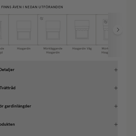
E FINNS ÄVEN I NEDAN UTFÖRANDEN
nde
Hissgardin
Mörkläggande
Hissgardin Våg
Mörkläggande
Ca
gd
Hissgardin
Hissgardin Våg
Detaljer
 Tvättråd
ör gardinlängder
odukten