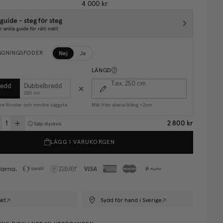
4 000 kr
guide - steg för steg
r enkla guide för rätt mått
Nej
Ja
GGNINGSFODER
LÄNGD
T.ex. 250
cm
redd
Dubbelbredd
280 cm
are fönster och mindre väggyta
Mät från skena/stång +2cm
2 800 kr
Säljs styckvis
LÄGG I VARUKORGEN
akt
Sydd för hand i Sverige