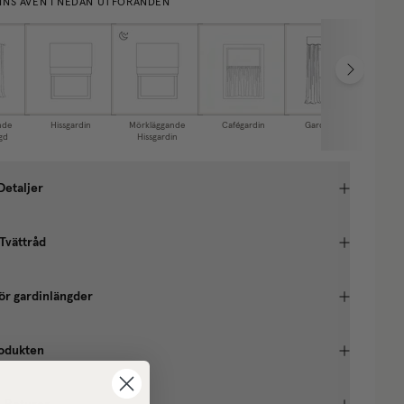
NNS ÄVEN I NEDAN UTFÖRANDEN
nde
Hissgardin
Mörkläggande
Cafégardin
Gardinkappa
gd
Hissgardin
Detaljer
 Tvättråd
ör gardinlängder
odukten