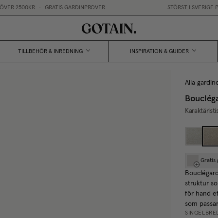
0KR
•
GRATIS GARDINPROVER
STÖRST I SVERIGE PÅ MÅTTB
TILLBEHÖR & INREDNING
INSPIRATION & GUIDER
Alla gardin
Bouclég
Karaktärist
Gratis
Bouclégard
struktur so
för hand e
som passar
SINGELBRE