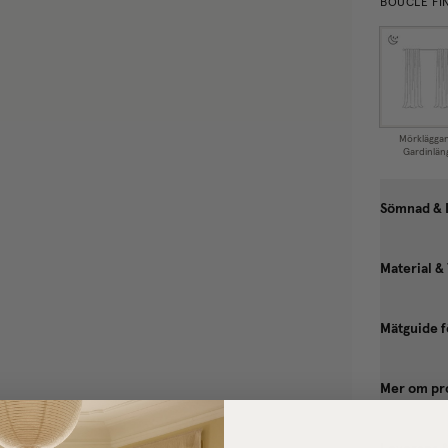
BOUCLÉ FI
Mörklägga
Gardinlän
Sömnad & 
Material &
Mätguide f
Mer om pr