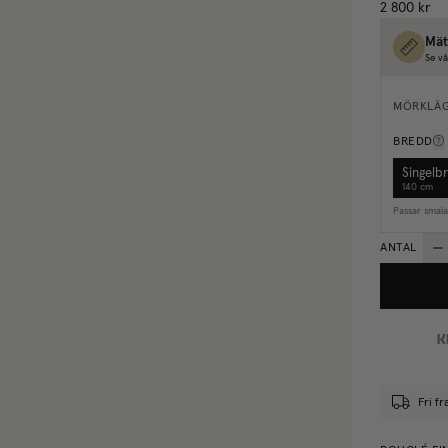
2 800 kr
Mät
Se vå
MÖRKLÄ
BREDD
Singelb
140 cm
Passar smal
ANTAL
Fri fr