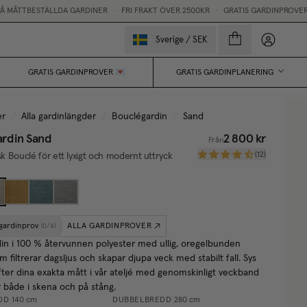
ESTÄLLDA GARDINER
•
FRI FRAKT ÖVER 2500KR
•
GRATIS GARDINPROVER
Mina sido
Sverige
/
SEK
GRATIS GARDINPROVER 💌
GRATIS GARDINPLANERING
er
/
Alla gardinlängder
/
Bouclégardin
/
Sand
ardin
Sand
2 800 kr
Från
(
12
)
isk Bouclé för ett lyxigt och modernt uttryck
 gardinprov
ALLA GARDINPROVER
(
0
/
4
)
in i 100 % återvunnen polyester med ullig, oregelbunden
m filtrerar dagsljus och skapar djupa veck med stabilt fall. Sys
fter dina exakta mått i vår ateljé med genomskinligt veckband
 både i skena och på stång.
DD
140 cm
DUBBELBREDD
280 cm