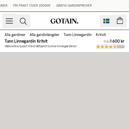
INER
•
FRI FRAKT ÖVER 2500KR
•
GRATIS GARDINPROVER
S
sidor
Alla gardiner
/
Alla gardinlängder
/
Tunn Linnegardin
/
Kritvit
Tunn Linnegardin
Kritvit
1 600 kr
Från
Välkomna ljuset med lättsamt tunna linnegardiner.
(
202
)