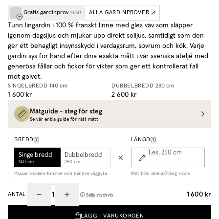
Gratis gardinprov
ALLA GARDINPROVER
(
0
/
4
)
Tunn lingardin i 100 % franskt linne med gles väv som släpper
igenom dagsljus och mjukar upp direkt solljus, samtidigt som den
ger ett behagligt insynsskydd i vardagsrum, sovrum och kök. Varje
gardin sys för hand efter dina exakta mått i vår svenska ateljé med
generösa fållar och fickor för vikter som ger ett kontrollerat fall
mot golvet.
SINGELBREDD
140 cm
DUBBELBREDD
280 cm
1 600 kr
2 600 kr
Mätguide - steg för steg
Se vår enkla guide för rätt mått
BREDD
LÄNGD
T.ex. 250
cm
Singelbredd
Dubbelbredd
140 cm
280 cm
Passar smalare fönster och mindre väggyta
Mät från skena/stång +2cm
1 600 kr
ANTAL
Säljs styckvis
LÄGG I VARUKORGEN