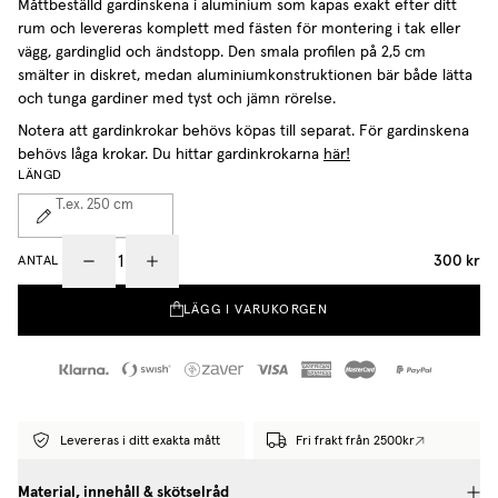
Måttbeställd gardinskena i aluminium som kapas exakt efter ditt
rum och levereras komplett med fästen
för montering i tak eller
vägg, gardinglid och ändstopp. Den smala profilen på 2,5 cm
smälter in diskret, medan aluminiumkonstruktionen bär både lätta
och tunga gardiner med tyst och jämn rörelse.
Notera att gardinkrokar behövs köpas till separat. För gardinskena
behövs låga krokar. Du hittar gardinkrokarna
här!
LÄNGD
T.ex. 250
cm
300 kr
ANTAL
LÄGG I VARUKORGEN
Levereras i ditt exakta mått
Fri frakt från 2500kr
Material, innehåll & skötselråd