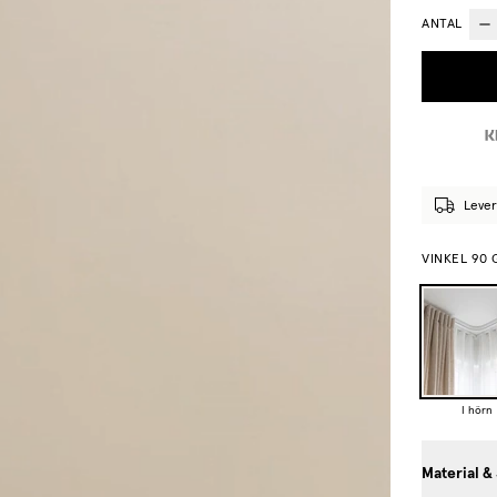
ANTAL
Lever
VINKEL 90
I hörn
Material &