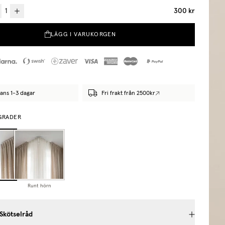
300 kr
LÄGG I VARUKORGEN
ans 1-3 dagar
Fri frakt från 2500kr
 GRADER
Runt hörn
 Skötselråd