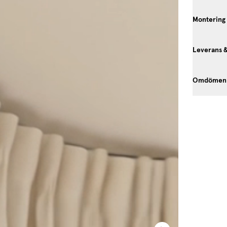
Montering
Leverans 
Omdömen
Inspiration 
Be the first to receive 
exclusive launches, tips,