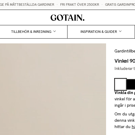
TBESTÄLLDA GARDINER
•
FRI FRAKT ÖVER 2500KR
•
GRATIS GARDINPROVER
TILLBEHÖR & INREDNING
INSPIRATION & GUIDER
Gardintillb
Vinkel 90
Inkluderar 
Vinkla din
vinkel för 
ingår i pris
Om du utgår
denna vinke
hittar du
hä