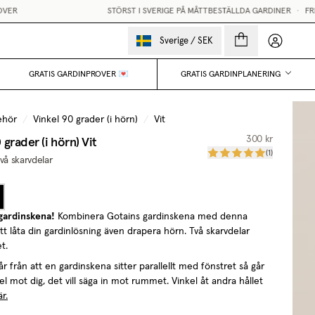
STÖRST I SVERIGE PÅ MÅTTBESTÄLLDA GARDINER
•
FRI FRAKT ÖV
Mina sido
Sverige
/
SEK
GRATIS GARDINPROVER 💌
GRATIS GARDINPLANERING
ehör
/
Vinkel 90 grader (i hörn)
/
Vit
 grader (i hörn)
Vit
300 kr
(
1
)
två skarvdelar
 gardinskena!
Kombinera Gotains gardinskena med denna
att låta din gardinlösning även drapera hörn. Två skarvdelar
et.
 från att en gardinskena sitter parallellt med fönstret så går
l mot dig, det vill säga in mot rummet. Vinkel åt andra hållet
r.