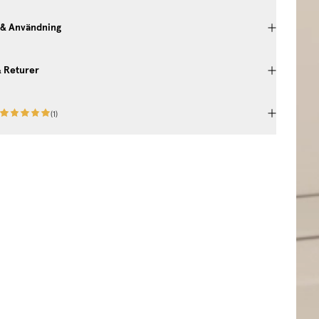
 & Användning
& Returer
(
1
)
awaits.
information about
 and inspiration!