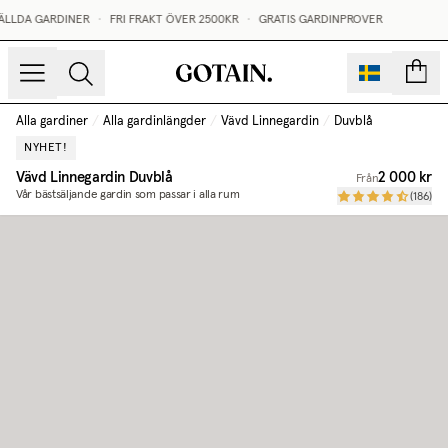
ÄLLDA GARDINER
•
FRI FRAKT ÖVER 2500KR
•
GRATIS GARDINPROVER
sidor
Alla gardiner
/
Alla gardinlängder
/
Vävd Linnegardin
/
Duvblå
NYHET!
Vävd Linnegardin
Duvblå
2 000 kr
Från
Vår bästsäljande gardin som passar i alla rum
(
186
)