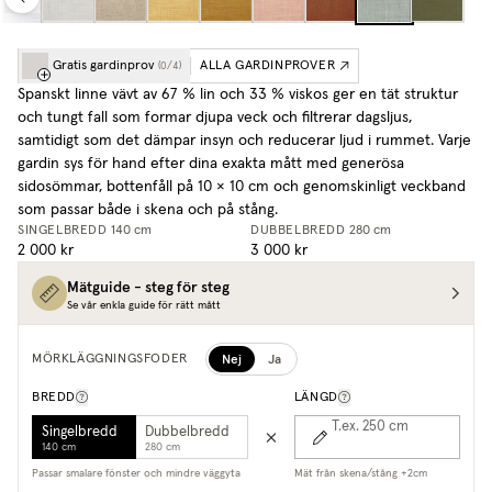
Gratis gardinprov
ALLA GARDINPROVER
(
0
/
4
)
Spanskt linne vävt av 67 % lin och 33 % viskos ger en tät struktur
och tungt fall som formar djupa veck och filtrerar dagsljus,
samtidigt som det dämpar insyn och reducerar ljud i rummet. Varje
gardin sys för hand efter dina exakta mått med generösa
sidosömmar, bottenfåll på 10 × 10 cm och genomskinligt veckband
som passar både i skena och på stång.
SINGELBREDD
140 cm
DUBBELBREDD
280 cm
2 000 kr
3 000 kr
Mätguide - steg för steg
Se vår enkla guide för rätt mått
Nej
Ja
MÖRKLÄGGNINGSFODER
BREDD
LÄNGD
T.ex. 250
cm
Singelbredd
Dubbelbredd
140 cm
280 cm
Passar smalare fönster och mindre väggyta
Mät från skena/stång +2cm