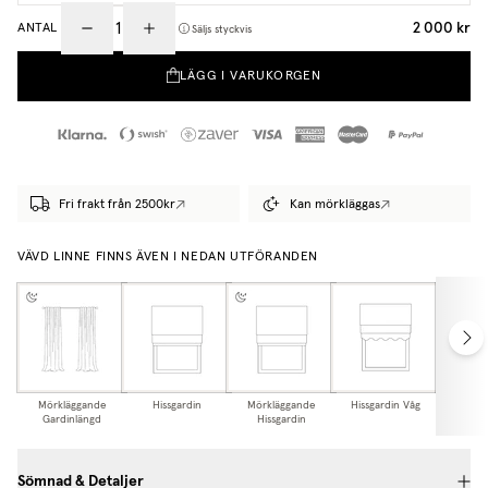
2 000 kr
ANTAL
Säljs styckvis
LÄGG I VARUKORGEN
Fri frakt från 2500kr
Kan mörkläggas
VÄVD LINNE FINNS ÄVEN I NEDAN UTFÖRANDEN
Mörkläggande
Hissgardin
Mörkläggande
Hissgardin Våg
Mörkl
Gardinlängd
Hissgardin
Hissga
Sömnad & Detaljer