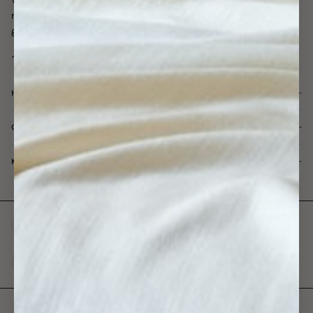
Våra gardinexperter finns här för dig hela vägen, från inspiration till
rådgivning och installation - alltid kostnadsfritt och alltid med dina
gardindrömmar i fokus.
HJÄLP & SUPPORT
OM GOTAIN
KUNDTJÄNST & BUTIKER
Sydd för hand i Sverige
Gratis gardinplanering
Fri frakt från 2500kr
Gratis gardinprover