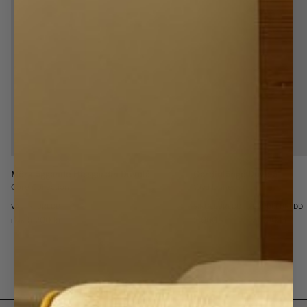
Mörkläggande Hissgardin
Duvblå
Gardinlängd
Duvblå
Core Collection
Vävd Linne
VALFRI BREDD
SINGELBREDD
DUBBELBREDD
5 200 kr
2 000 kr
3 000 kr
Från