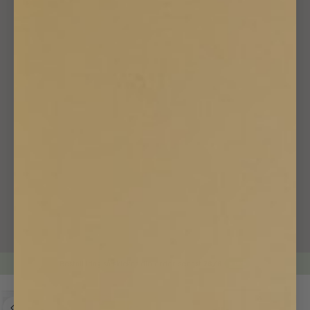
Beställ idag så skickas din order senast
28/8
LIVE