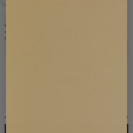
Gratis gardinprov
ALLA GARDINPROVER
(
0
/
4
)
Hissgardin i spanskt linne med en perfekt dos av viskos för lyster,
sys med blackout-foder på baksidan för effektiv mörkläggning.
Levereras med komplett kit för enkel montering i vägg eller tak
Mätguide - steg för steg
Se vår enkla guide för rätt mått
Vänster
Höger
PLACERING SNÖRE
Ja
Nej
MÖRKLÄGGNINGSFODER
BREDD
LÄNGD
T.ex. 120
cm
T.ex. 250
cm
5 600 kr
ANTAL
Säljs styckvis
LÄGG I VARUKORGEN