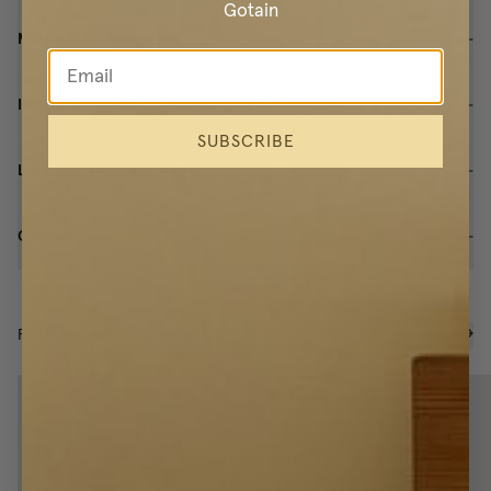
Gotain
Mätguide för hissgardin
Installationsguide för mörkläggande hissgardin
SUBSCRIBE
Leverans & Returer
Omdömen
(
35
)
RELATERADE PRODUKTER