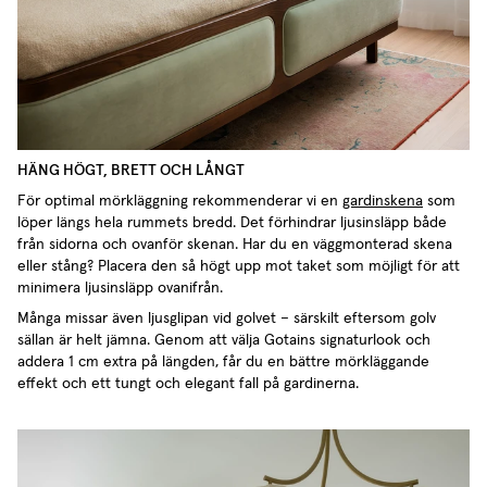
HÄNG HÖGT, BRETT OCH LÅNGT
För optimal mörkläggning rekommenderar vi en
gardinskena
som
löper längs hela rummets bredd. Det förhindrar ljusinsläpp både
från sidorna och ovanför skenan. Har du en väggmonterad skena
eller stång? Placera den så högt upp mot taket som möjligt för att
minimera ljusinsläpp ovanifrån.
Många missar även ljusglipan vid golvet – särskilt eftersom golv
sällan är helt jämna. Genom att välja Gotains signaturlook och
addera 1 cm extra på längden, får du en bättre mörkläggande
effekt och ett tungt och elegant fall på gardinerna.