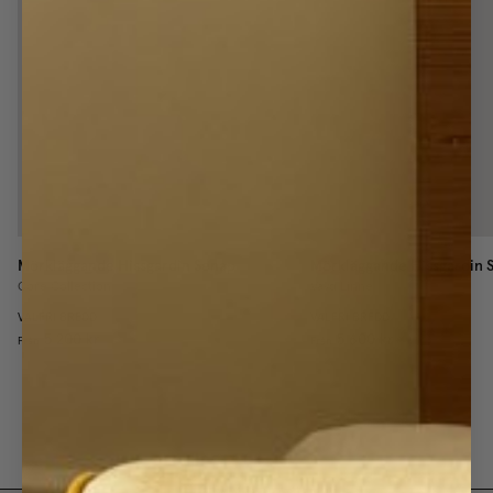
Mörkläggande Hissgardin
Senap
Mörkläggande Hissgardin
Core Collection
Vävd Linne
VALFRI BREDD
VALFRI BREDD
5 200 kr
5 600 kr
Från
Från