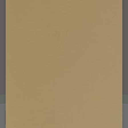
Beställ idag så skickas din order senast
28/8
LIVE