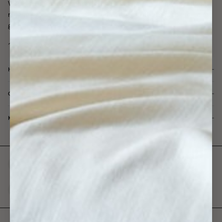
Våra gardinexperter finns här för dig hela vägen, från inspiration till
rådgivning och installation - alltid kostnadsfritt och alltid med dina
gardindrömmar i fokus.
HJÄLP & SUPPORT
OM GOTAIN
KUNDTJÄNST & BUTIKER
Sydd för hand i Sverige
Gratis gardinplanering
Fri frakt från 2500kr
Gratis gardinprover