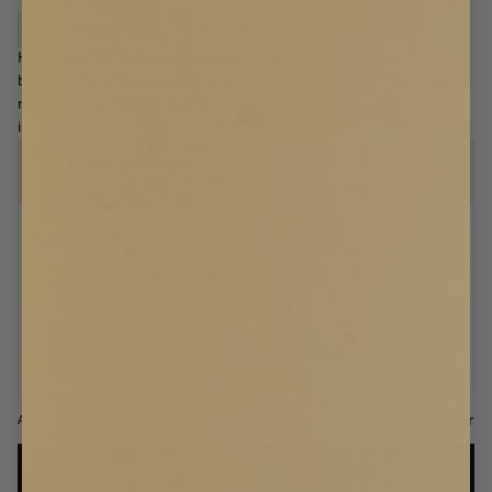
Gratis gardinprov
ALLA GARDINPROVER
(
0
/
4
)
Hissgardin i karaktäristisk Bouclé, sys med blackout-foder på
baksidan för effektiv mörkläggning. Hissgardinen sys till ditt exakta
mått och kan fästas i vägg eller tak. Komplett kit för upphängning
ingår.
Mätguide - steg för steg
Se vår enkla guide för rätt mått
Vänster
Höger
PLACERING SNÖRE
Ja
Nej
MÖRKLÄGGNINGSFODER
BREDD
LÄNGD
T.ex. 120
cm
T.ex. 250
cm
6 600 kr
ANTAL
Säljs styckvis
LÄGG I VARUKORGEN