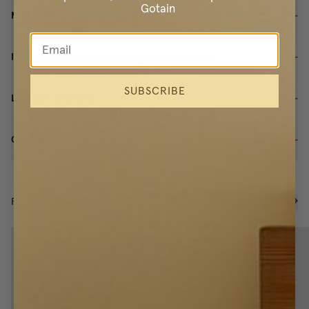
Gotain
Mätguide för hissgardin
Installationsguide för mörkläggande hissgardin
SUBSCRIBE
Leverans & Returer
Omdömen
(
6
)
RELATERADE PRODUKTER