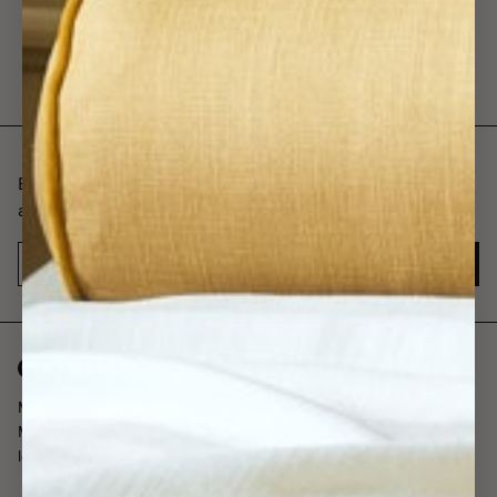
Bli först med att veta om våra produkter, kollektioner och
andra nyheter.
JA TACK
Måttbeställda gardiner enkelt, skräddarsydda i vår ateljé i Sverige.
Med ett noggrant utvalt sortiment, enkel upphängning och snabb
leveranstid så jobbar vi mot en finare värld, ett hem i taget.