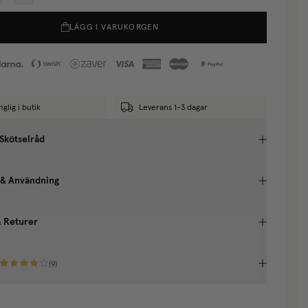
LÄGG I VARUKORGEN
nglig i butik
Leverans 1-3 dagar
 Skötselråd
 & Användning
& Returer
(
9
)