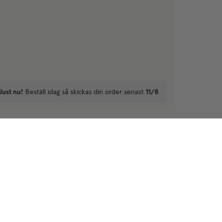
Just nu!
Beställ idag så skickas din order senast
11/8