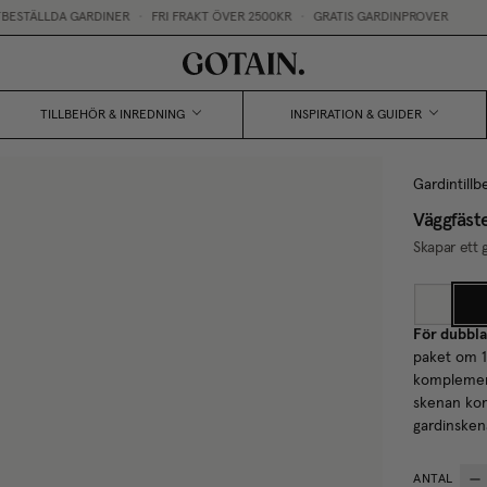
ESTÄLLDA GARDINER
•
FRI FRAKT ÖVER 2500KR
•
GRATIS GARDINPROVER
TILLBEHÖR & INREDNING
INSPIRATION & GUIDER
Gardintillb
Väggfäst
Skapar ett 
För dubbla
paket om 1
komplement
skenan kom
gardinsken
ANTAL