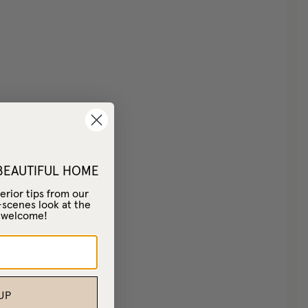
 BEAUTIFUL HOME
erior tips from our
-scenes look at the
– welcome!
UP