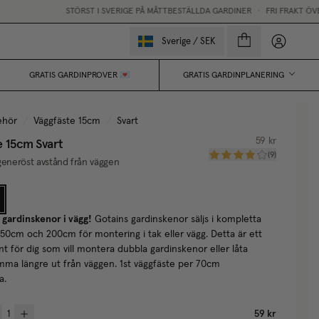
STÖRST I SVERIGE PÅ MÅTTBESTÄLLDA GARDINER
•
FRI FRAKT ÖVER 
Mina sido
Sverige
/
SEK
GRATIS GARDINPROVER 💌
GRATIS GARDINPLANERING
ehör
/
Väggfäste 15cm
/
Svart
e 15cm
Svart
59 kr
(
9
)
generöst avstånd från väggen
 gardinskenor i vägg!
Gotains gardinskenor säljs i kompletta
50cm och 200cm för montering i tak eller vägg. Detta är ett
 för dig som vill montera dubbla gardinskenor eller låta
ma längre ut från väggen. 1st väggfäste per 70cm
a.
59 kr