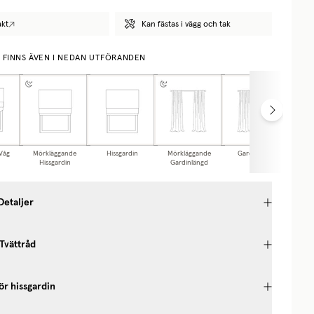
akt
Kan fästas i vägg och tak
E FINNS ÄVEN I NEDAN UTFÖRANDEN
 Våg
Mörkläggande
Hissgardin
Mörkläggande
Gardinlängd
Ca
Hissgardin
Gardinlängd
Detaljer
 Tvättråd
ör hissgardin