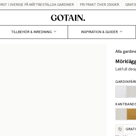
T I SVERIGE PÅ MÅTTBESTÄLLDA GARDINER
•
FRI FRAKT ÖVER 2500KR
•
GRATIS G
TILLBEHÖR & INREDNING
INSPIRATION & GUIDER
Alla gardin
Mörklägg
Lekfull de
GARDINFÄR
KANTBAND
GRAT