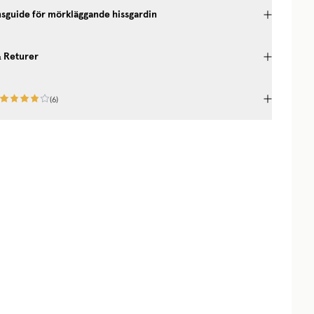
onsguide för mörkläggande hissgardin
& Returer
(
6
)