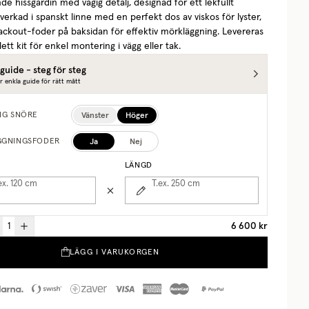
e hissgardin med vågig detalj, designad för ett lekfullt
llverkad i spanskt linne med en perfekt dos av viskos för lyster,
ackout-foder på baksidan för effektiv mörkläggning. Levereras
t kit för enkel montering i vägg eller tak.
guide - steg för steg
r enkla guide för rätt mått
Vänster
Höger
NG SNÖRE
Ja
Nej
GGNINGSFODER
LÄNGD
ex. 120
cm
T.ex. 250
cm
6 600 kr
LÄGG I VARUKORGEN