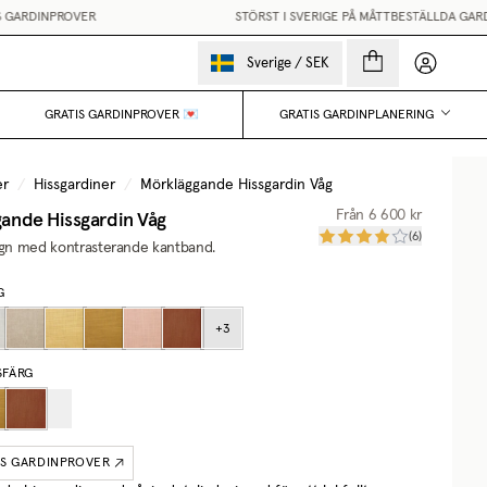
ARDINPROVER
STÖRST I SVERIGE PÅ MÅTTBESTÄLLDA GARDIN
Mina sido
Sverige
/
SEK
GRATIS GARDINPROVER 💌
GRATIS GARDINPLANERING
er
/
Hissgardiner
/
Mörkläggande Hissgardin Våg
ande Hissgardin Våg
Från
6 600 kr
(
6
)
sign med kontrasterande kantband.
G
+
3
SFÄRG
IS GARDINPROVER