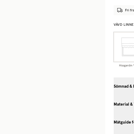
Fri fr
VÄVD LINN
Hissgardin
Sömnad & 
Material &
Mätguide f