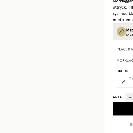
Mörkläggand
uttryck. Ti
sys med bl
med komplet
Mät
Se vå
PLACERI
MÖRKLÄ
BREDD
T.
ANTAL