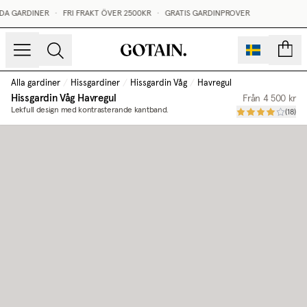
DA GARDINER
•
FRI FRAKT ÖVER 2500KR
•
GRATIS GARDINPROVER
sidor
Alla gardiner
/
Hissgardiner
/
Hissgardin Våg
/
Havregul
Hissgardin Våg
Havregul
Från
4 500 kr
Lekfull design med kontrasterande kantband.
(
18
)