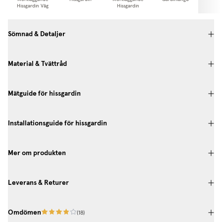
Hissgardin Våg
Hissgardin
Gardi
Sömnad & Detaljer
Material & Tvättråd
Mätguide för hissgardin
Installationsguide för hissgardin
Mer om produkten
Leverans & Returer
Omdömen
(
18
)