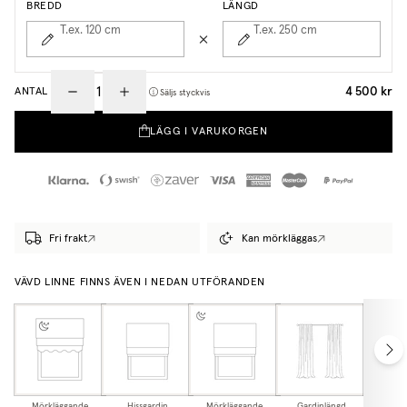
BREDD
LÄNGD
T.ex. 120
cm
T.ex. 250
cm
4 500 kr
ANTAL
Säljs styckvis
LÄGG I VARUKORGEN
Fri frakt
Kan mörkläggas
VÄVD LINNE FINNS ÄVEN I NEDAN UTFÖRANDEN
Mörkläggande
Hissgardin
Mörkläggande
Gardinlängd
Mörkl