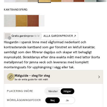
KANTBANDSFÄRG
Gratis gardinprov
ALLA GARDINPROVER
(
0
/
4
)
Hissgardin i spansk linne med vågformad nederkant och
kontrasterande kantband som ger fönstret en lekfull karaktär,
samtidigt som den filtrerar dagsljus och skapar ett behagligt
insynsskydd. Skräddarsys efter dina exakta mått med lattor (korta
metallpinnar) för jämna veck och levereras med komplett
monteringssats för upphängning i vägg eller tak.
Mätguide - steg för steg
Se vår enkla guide för rätt mått
Vänster
Höger
PLACERING SNÖRE
Nej
Ja
MÖRKLÄGGNINGSFODER