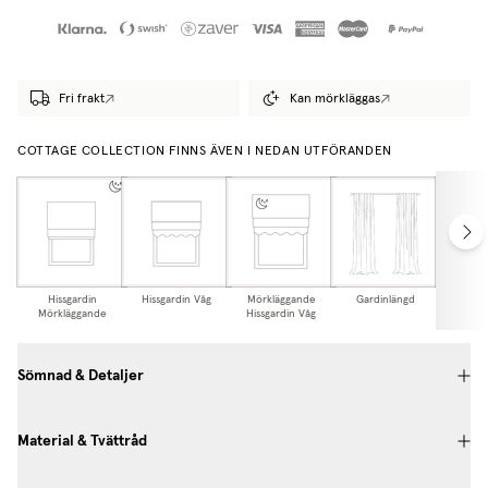
Fri frakt
Kan mörkläggas
COTTAGE COLLECTION FINNS ÄVEN I NEDAN UTFÖRANDEN
Hissgardin
Hissgardin Våg
Mörkläggande
Gardinlängd
Mörkl
Mörkläggande
Hissgardin Våg
Gardi
Sömnad & Detaljer
Material & Tvättråd