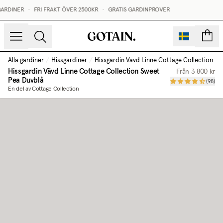
ARDINER
•
FRI FRAKT ÖVER 2500KR
•
GRATIS GARDINPROVER
sidor
Alla gardiner
/
Hissgardiner
/
Hissgardin Vävd Linne Cottage Collection
/
Hissgardin Vävd Linne Cottage Collection
Sweet
Från
3 800 kr
Pea Duvblå
(
98
)
En del av Cottage Collection