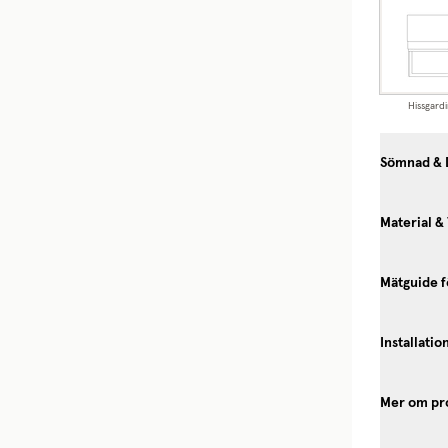
Hissgardi
Sömnad & 
Material &
Mätguide f
Installatio
Mer om pr