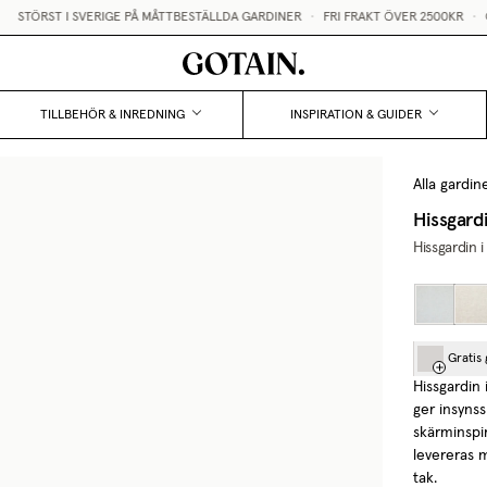
STÖRST I SVERIGE PÅ MÅTTBESTÄLLDA GARDINER
•
FRI FRAKT ÖVER 2500KR
•
GR
TILLBEHÖR & INREDNING
INSPIRATION & GUIDER
Alla gardin
Hissgard
Hissgardin 
Gratis
Hissgardin
ger insynss
skärminspir
levereras 
tak.