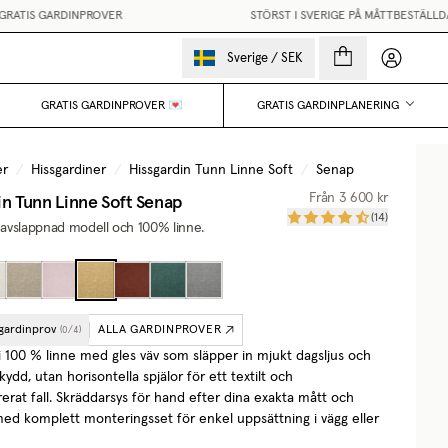
ATIS GARDINPROVER
STÖRST I SVERIGE PÅ MÅTTBESTÄLLDA 
Mina sido
Sverige
/
SEK
GRATIS GARDINPROVER 💌
GRATIS GARDINPLANERING
er
/
Hissgardiner
/
Hissgardin Tunn Linne Soft
/
Senap
in Tunn Linne Soft
Senap
Från
3 600 kr
(
14
)
i avslappnad modell och 100% linne.
 gardinprov
ALLA GARDINPROVER
(
0
/
4
)
 i 100 % linne med gles väv som släpper in mjukt dagsljus och
kydd, utan horisontella spjälor för ett textilt och
erat fall. Skräddarsys för hand efter dina exakta mått och
med komplett monteringsset för enkel uppsättning i vägg eller