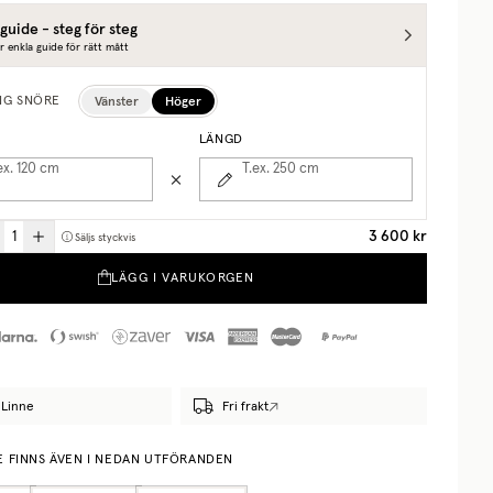
guide - steg för steg
r enkla guide för rätt mått
Vänster
Höger
NG SNÖRE
LÄNGD
ex. 120
cm
T.ex. 250
cm
3 600 kr
Säljs styckvis
LÄGG I VARUKORGEN
Linne
Fri frakt
E FINNS ÄVEN I NEDAN UTFÖRANDEN