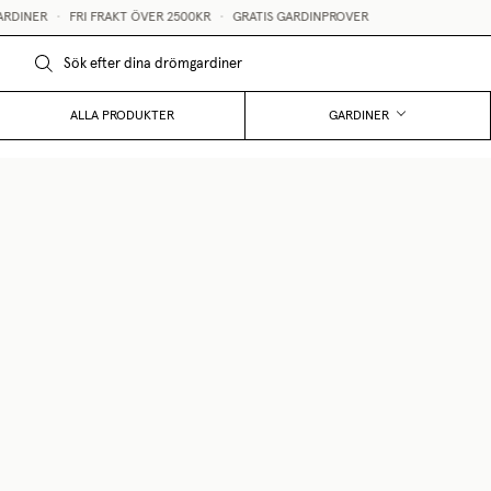
DINER
•
FRI FRAKT ÖVER 2500KR
•
GRATIS GARDINPROVER
ALLA PRODUKTER
GARDINER