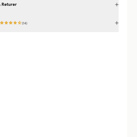
& Returer
(
14
)