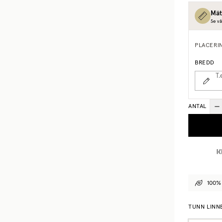
Mät
Se vå
PLACERI
BREDD
T.
ANTAL
100% 
TUNN LINN