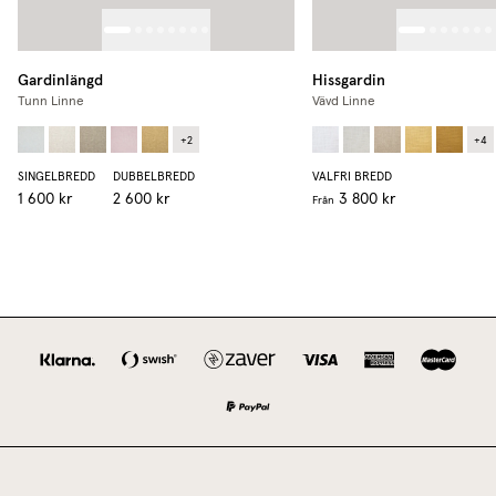
Gardinlängd
Hissgardin
Tunn Linne
Vävd Linne
+
2
+
4
SINGELBREDD
DUBBELBREDD
VALFRI BREDD
1 600 kr
2 600 kr
3 800 kr
Från