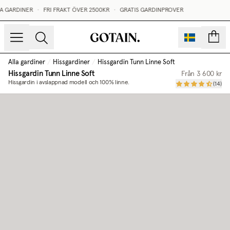
A GARDINER
•
FRI FRAKT ÖVER 2500KR
•
GRATIS GARDINPROVER
sidor
Alla gardiner
/
Hissgardiner
/
Hissgardin Tunn Linne Soft
Hissgardin Tunn Linne Soft
Från
3 600 kr
Hissgardin i avslappnad modell och 100% linne.
(
14
)