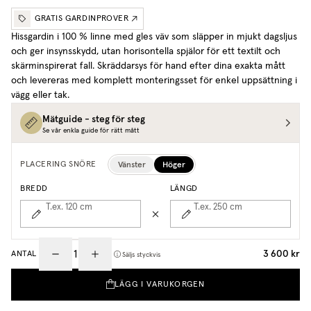
GRATIS GARDINPROVER
Hissgardin i 100 % linne med gles väv som släpper in mjukt dagsljus
och ger insynsskydd, utan horisontella spjälor för ett textilt och
skärminspirerat fall. Skräddarsys för hand efter dina exakta mått
och levereras med komplett monteringsset för enkel uppsättning i
vägg eller tak.
Mätguide - steg för steg
Se vår enkla guide för rätt mått
Vänster
Höger
PLACERING SNÖRE
BREDD
LÄNGD
T.ex. 120
cm
T.ex. 250
cm
3 600 kr
ANTAL
Säljs styckvis
LÄGG I VARUKORGEN