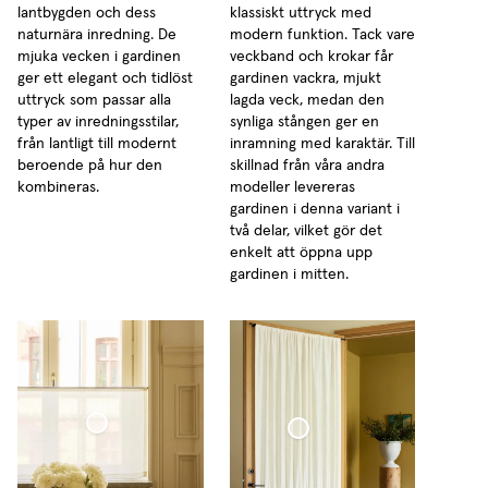
lantbygden och dess
klassiskt uttryck med
naturnära inredning. De
modern funktion. Tack vare
mjuka vecken i gardinen
veckband och krokar får
ger ett elegant och tidlöst
gardinen vackra, mjukt
uttryck som passar alla
lagda veck, medan den
typer av inredningsstilar,
synliga stången ger en
från lantligt till modernt
inramning med karaktär. Till
beroende på hur den
skillnad från våra andra
kombineras.
modeller levereras
gardinen i denna variant i
två delar, vilket gör det
enkelt att öppna upp
gardinen i mitten.
afégardin Minimalist Tunn Linne
Cafégardin Dörr Vävd Linne