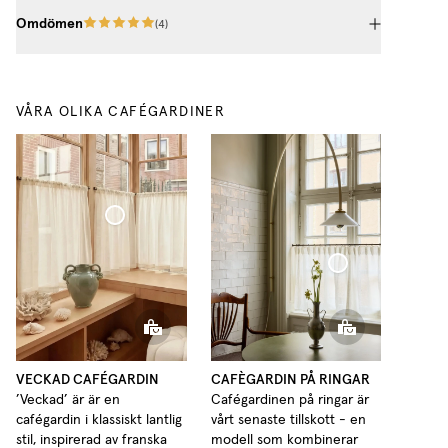
Omdömen
(
4
)
VÅRA OLIKA CAFÉGARDINER
Cafégardin Veckad Tunn Linne
Cafégardin med Ringar Tunn Linne
VECKAD CAFÉGARDIN
CAFÈGARDIN PÅ RINGAR
’Veckad’ är är en
Cafégardinen på ringar är
cafégardin i klassiskt lantlig
vårt senaste tillskott - en
stil, inspirerad av franska
modell som kombinerar