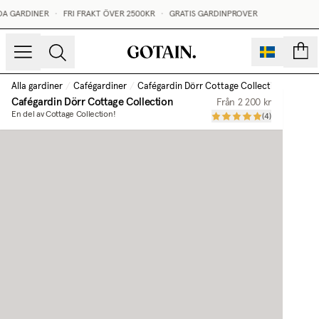
A GARDINER
•
FRI FRAKT ÖVER 2500KR
•
GRATIS GARDINPROVER
sidor
Alla gardiner
/
Cafégardiner
/
Cafégardin Dörr Cottage Collection
Cafégardin Dörr Cottage Collection
Från
2 200 kr
En del av Cottage Collection!
(
4
)