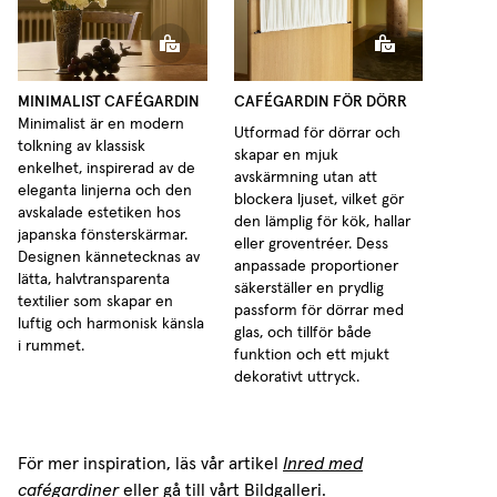
MINIMALIST CAFÉGARDIN
CAFÉGARDIN FÖR DÖRR
Minimalist är en modern
Utformad för dörrar och
tolkning av klassisk
skapar en mjuk
enkelhet, inspirerad av de
avskärmning utan att
eleganta linjerna och den
blockera ljuset, vilket gör
avskalade estetiken hos
den lämplig för kök, hallar
japanska fönsterskärmar.
eller groventréer. Dess
Designen kännetecknas av
anpassade proportioner
lätta, halvtransparenta
säkerställer en prydlig
textilier som skapar en
passform för dörrar med
luftig och harmonisk känsla
glas, och tillför både
i rummet.
funktion och ett mjukt
dekorativt uttryck.
För mer inspiration, läs vår artikel
Inred med
cafégardiner
eller gå till vårt
Bildgalleri
.