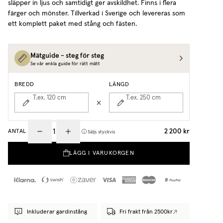
släpper in ljus och samtidigt ger avskildhet. Finns i flera
färger och mönster. Tillverkad i Sverige och levereras som
ett komplett paket med stång och fästen.
Mätguide - steg för steg
Se vår enkla guide för rätt mått
BREDD
LÄNGD
T.ex. 120
cm
T.ex. 250
cm
2 200 kr
ANTAL
Säljs styckvis
LÄGG I VARUKORGEN
Inkluderar gardinstång
Fri frakt från 2500kr