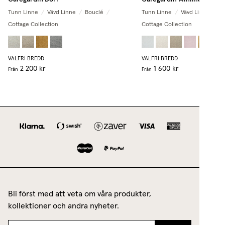
Tunn Linne
/
Vävd Linne
/
Bouclé
/
Tunn Linne
/
Vävd Linne
/
Bo
Cottage Collection
Cottage Collection
+
2
VALFRI BREDD
VALFRI BREDD
2 200 kr
1 600 kr
Från
Från
Bli först med att veta om våra produkter,
kollektioner och andra nyheter.