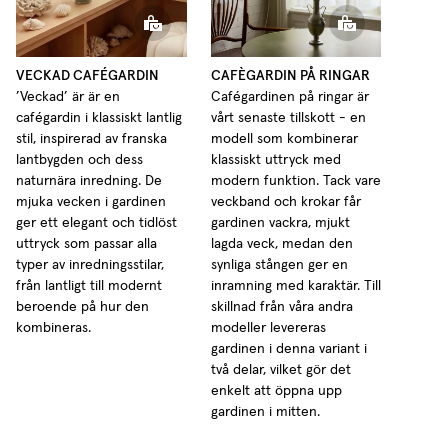
Cafégardin med Ringar Tunn Linne
VECKAD CAFÉGARDIN
CAFÈGARDIN PÅ RINGAR
’Veckad’ är är en
Cafégardinen på ringar är
cafégardin i klassiskt lantlig
vårt senaste tillskott - en
stil, inspirerad av franska
modell som kombinerar
lantbygden och dess
klassiskt uttryck med
naturnära inredning. De
modern funktion. Tack vare
mjuka vecken i gardinen
veckband och krokar får
ger ett elegant och tidlöst
gardinen vackra, mjukt
uttryck som passar alla
lagda veck, medan den
typer av inredningsstilar,
synliga stången ger en
från lantligt till modernt
inramning med karaktär. Till
beroende på hur den
skillnad från våra andra
kombineras.
modeller levereras
gardinen i denna variant i
två delar, vilket gör det
enkelt att öppna upp
gardinen i mitten.