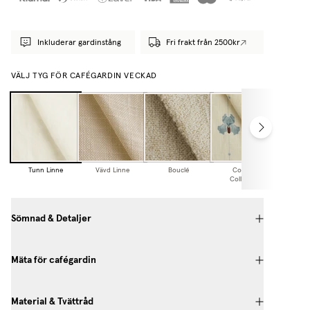
Inkluderar gardinstång
Fri frakt från 2500kr
VÄLJ TYG FÖR CAFÉGARDIN VECKAD
Tunn Linne
Vävd Linne
Bouclé
Cottage
Collection
Sömnad & Detaljer
Mäta för cafégardin
Material & Tvättråd