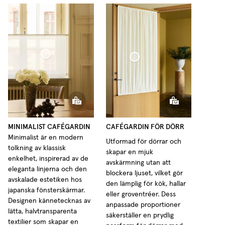
Cafégardin Minimalist Tunn Linne
Cafégardin Dörr Vävd Linne
MINIMALIST CAFÉGARDIN
CAFÉGARDIN FÖR DÖRR
Minimalist är en modern
Utformad för dörrar och
tolkning av klassisk
skapar en mjuk
enkelhet, inspirerad av de
avskärmning utan att
eleganta linjerna och den
blockera ljuset, vilket gör
avskalade estetiken hos
den lämplig för kök, hallar
japanska fönsterskärmar.
eller groventréer. Dess
Designen kännetecknas av
anpassade proportioner
lätta, halvtransparenta
säkerställer en prydlig
textilier som skapar en