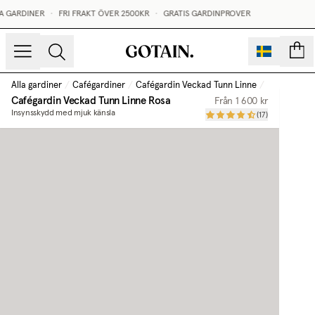
 GARDINER
•
FRI FRAKT ÖVER 2500KR
•
GRATIS GARDINPROVER
sidor
Alla gardiner
/
Cafégardiner
/
Cafégardin Veckad Tunn Linne
/
Rosa
Cafégardin Veckad Tunn Linne
Rosa
Från
1 600 kr
Insynsskydd med mjuk känsla
(
17
)