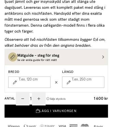
ljuset jämnt och ger insynsskydd utan att stänga ute
dagsljuset. Levereras som ett komplett paket med stång i
antikbrons och nischfästen. Handsydd efter dina exakta
mått med generösa veck som sitter stadigt inom
fönsterramen. Denna cafégardin-modell finns i flera olika
tyger och färger.
Observera att två nischfästen tillsammans bygger 0,6 cm,
vilket behöver dras av från den angivna bredden.
Mätguide - steg för steg
Se vår enkla guide för rätt mått
BREDD
LÄNGD
T.ex. 120
cm
T.ex. 250
cm
1 600 kr
ANTAL
Säljs styckvis
LÄGG I VARUKORGEN