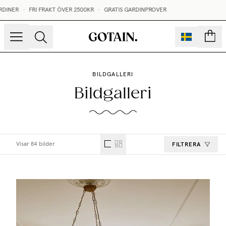
FRI FRAKT ÖVER 2500KR
•
GRATIS GARDINPROVER
STÖRST 
sidor
BILDGALLERI
Bildgalleri
FILTRERA
/
Visar 84 bilder