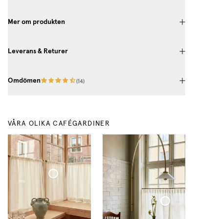
Mer om produkten
Leverans & Returer
Omdömen
(
14
)
VÅRA OLIKA CAFÉGARDINER
Cafégardin Veckad Tunn Linne