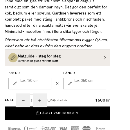
linne med en gles struktur som släpper in dagsljus
samtidigt som den dämpar insyn. Det gör den perfekt för
kök, badrum eller sovrum. Gardinen levereras som ett
komplett paket med stång i antikbrons och nischfästen,
handsydd efter dina exakta mått i vår svenska ateljé.
Minimalist-modellen finns i flera olika tyger och färger.
Observera att två nischfästen tillsammans bygger 0,6 cm,
vilket behöver dras av från den angivna bredden.
Mätguide - steg för steg
Se vår enkla guide för rätt mått
BREDD
LÄNGD
T.ex. 120
cm
T.ex. 250
cm
1 600 kr
ANTAL
Säljs styckvis
LÄGG I VARUKORGEN