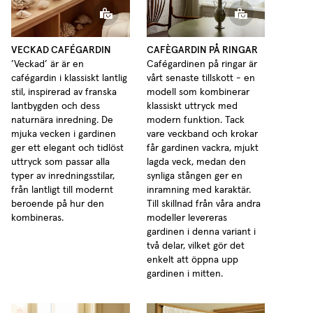
Cafégardin med Ringar Tunn Linne
VECKAD CAFÉGARDIN
CAFÈGARDIN PÅ RINGAR
’Veckad’ är är en
Cafégardinen på ringar är
cafégardin i klassiskt lantlig
vårt senaste tillskott - en
stil, inspirerad av franska
modell som kombinerar
lantbygden och dess
klassiskt uttryck med
naturnära inredning. De
modern funktion. Tack
mjuka vecken i gardinen
vare veckband och krokar
ger ett elegant och tidlöst
får gardinen vackra, mjukt
uttryck som passar alla
lagda veck, medan den
typer av inredningsstilar,
synliga stången ger en
från lantligt till modernt
inramning med karaktär.
beroende på hur den
Till skillnad från våra andra
kombineras.
modeller levereras
gardinen i denna variant i
två delar, vilket gör det
enkelt att öppna upp
gardinen i mitten.