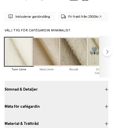
Inkluderar gardinstång
Fri frakt från 2500kr
VÄLJ TYG FÖR CAFÉGARDIN MINIMALIST
Tunn Linne
Vävd Linne
Bouclé
Cottage
Collection
Sömnad & Detaljer
Mäta för cafégardin
Material & Tvättråd