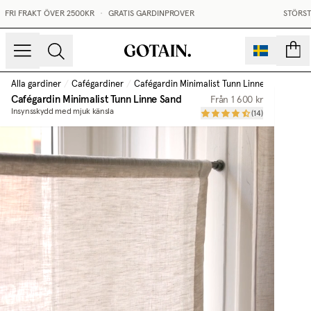
FRI FRAKT ÖVER 2500KR
•
GRATIS GARDINPROVER
STÖRST I
sidor
Alla gardiner
/
Cafégardiner
/
Cafégardin Minimalist Tunn Linne
/
Sand
Cafégardin Minimalist Tunn Linne
Sand
Från
1 600 kr
Insynsskydd med mjuk känsla
(
14
)