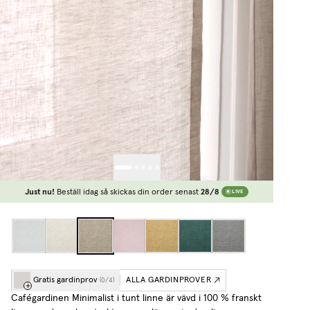
Just nu!
Beställ idag så skickas din order senast
28/8
LIVE
Gratis gardinprov
ALLA GARDINPROVER
(
0
/
4
)
Cafégardinen Minimalist i tunt linne är vävd i 100 % franskt