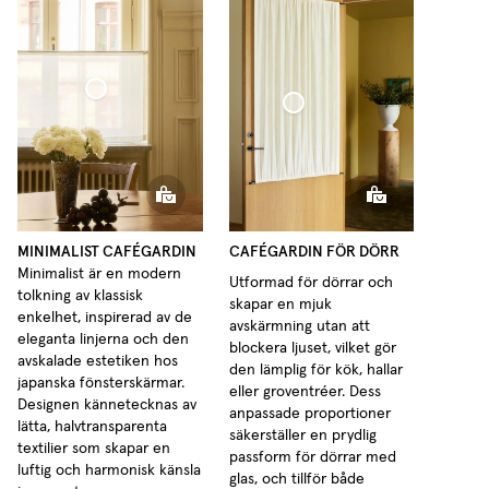
afégardin Minimalist Tunn Linne
Cafégardin Dörr Vävd Linne
MINIMALIST CAFÉGARDIN
CAFÉGARDIN FÖR DÖRR
Minimalist är en modern
Utformad för dörrar och
tolkning av klassisk
skapar en mjuk
enkelhet, inspirerad av de
avskärmning utan att
eleganta linjerna och den
blockera ljuset, vilket gör
avskalade estetiken hos
den lämplig för kök, hallar
japanska fönsterskärmar.
eller groventréer. Dess
Designen kännetecknas av
anpassade proportioner
lätta, halvtransparenta
säkerställer en prydlig
textilier som skapar en
passform för dörrar med
luftig och harmonisk känsla
glas, och tillför både