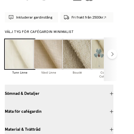
Inkluderar gardinstång
Fri frakt från 2500kr
VÄLJ TYG FÖR CAFÉGARDIN MINIMALIST
Tunn Linne
Vävd Linne
Bouclé
Cottage
Collection
Sömnad & Detaljer
Mäta för cafégardin
Material & Tvättråd