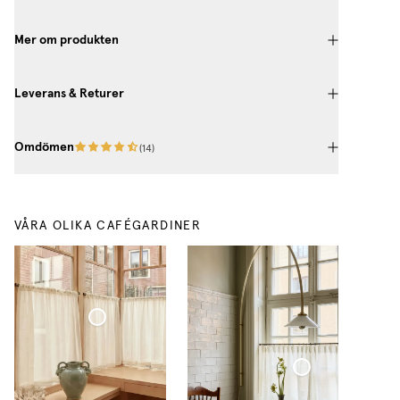
Mer om produkten
Leverans & Returer
Omdömen
(
14
)
VÅRA OLIKA CAFÉGARDINER
Cafégardin Veckad Tunn Linne