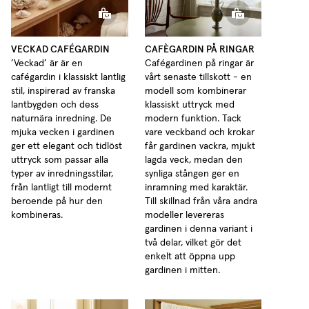
Cafégardin med Ringar Tunn Linne
VECKAD CAFÉGARDIN
CAFÈGARDIN PÅ RINGAR
’Veckad’ är är en
Cafégardinen på ringar är
cafégardin i klassiskt lantlig
vårt senaste tillskott - en
stil, inspirerad av franska
modell som kombinerar
lantbygden och dess
klassiskt uttryck med
naturnära inredning. De
modern funktion. Tack
mjuka vecken i gardinen
vare veckband och krokar
ger ett elegant och tidlöst
får gardinen vackra, mjukt
uttryck som passar alla
lagda veck, medan den
typer av inredningsstilar,
synliga stången ger en
från lantligt till modernt
inramning med karaktär.
beroende på hur den
Till skillnad från våra andra
kombineras.
modeller levereras
gardinen i denna variant i
två delar, vilket gör det
enkelt att öppna upp
gardinen i mitten.