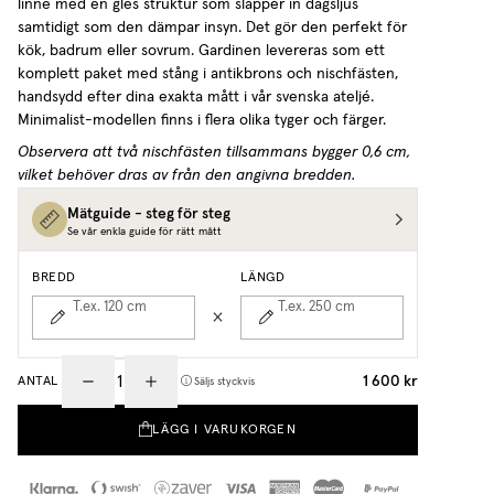
linne med en gles struktur som släpper in dagsljus
samtidigt som den dämpar insyn. Det gör den perfekt för
kök, badrum eller sovrum. Gardinen levereras som ett
komplett paket med stång i antikbrons och nischfästen,
handsydd efter dina exakta mått i vår svenska ateljé.
Minimalist-modellen finns i flera olika tyger och färger.
Observera att två nischfästen tillsammans bygger 0,6 cm,
vilket behöver dras av från den angivna bredden.
Mätguide - steg för steg
Se vår enkla guide för rätt mått
BREDD
LÄNGD
T.ex. 120
cm
T.ex. 250
cm
1 600 kr
ANTAL
Säljs styckvis
LÄGG I VARUKORGEN