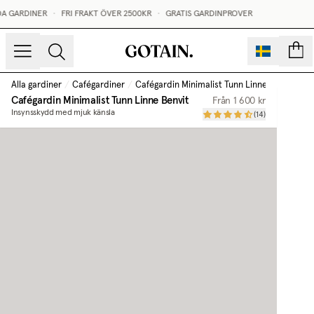
A GARDINER
•
FRI FRAKT ÖVER 2500KR
•
GRATIS GARDINPROVER
sidor
Alla gardiner
/
Cafégardiner
/
Cafégardin Minimalist Tunn Linne
/
Benvit
Cafégardin Minimalist Tunn Linne
Benvit
Från
1 600 kr
Insynsskydd med mjuk känsla
(
14
)