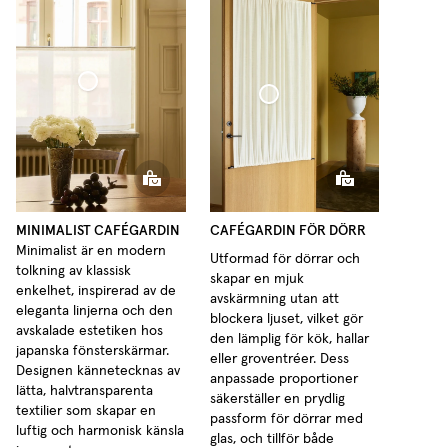
afégardin Minimalist Tunn Linne
Cafégardin Dörr Vävd Linne
MINIMALIST CAFÉGARDIN
CAFÉGARDIN FÖR DÖRR
Minimalist är en modern
Utformad för dörrar och
tolkning av klassisk
skapar en mjuk
enkelhet, inspirerad av de
avskärmning utan att
eleganta linjerna och den
blockera ljuset, vilket gör
avskalade estetiken hos
den lämplig för kök, hallar
japanska fönsterskärmar.
eller groventréer. Dess
Designen kännetecknas av
anpassade proportioner
lätta, halvtransparenta
säkerställer en prydlig
textilier som skapar en
passform för dörrar med
luftig och harmonisk känsla
glas, och tillför både