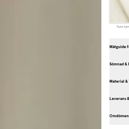
Tunn Lin
Mätguide f
Sömnad & 
Material &
Leverans 
Omdömen