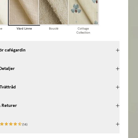
ne
Vävd Linne
Bouclé
Cottage
Collection
ör cafégardin
Detaljer
 Tvättråd
& Returer
(
14
)