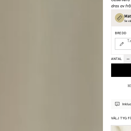
Observera 
dras av fr
Mät
Se vå
BREDD
T.
ANTAL
Inklu
VÄLJ TYG F