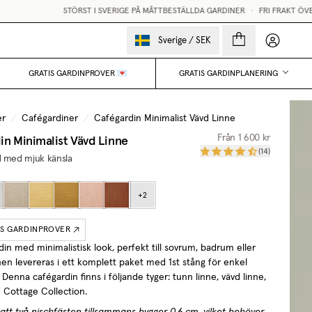
STÖRST I SVERIGE PÅ MÅTTBESTÄLLDA GARDINER
•
FRI FRAKT ÖVER 2500KR
•
Mina sido
Sverige
/
SEK
GRATIS GARDINPROVER 💌
GRATIS GARDINPLANERING
er
/
Cafégardiner
/
Cafégardin Minimalist Vävd Linne
in Minimalist Vävd Linne
Från
1 600 kr
(
14
)
d med mjuk känsla
+
2
IS GARDINPROVER
in med minimalistisk look, perfekt till sovrum, badrum eller
nen levereras i ett komplett paket med 1st stång för enkel
.
Denna cafégardin finns i följande tyger: tunn linne, vävd linne,
 Cottage Collection.