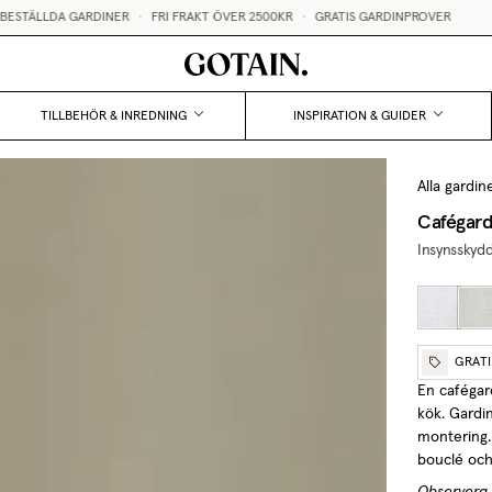
ARDINER
•
FRI FRAKT ÖVER 2500KR
•
GRATIS GARDINPROVER
TILLBEHÖR & INREDNING
INSPIRATION & GUIDER
Alla gardin
Cafégard
Insynsskyd
GRAT
En cafégard
kök. Gardi
montering
bouclé och