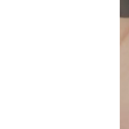
information about
 and inspiration!
UP