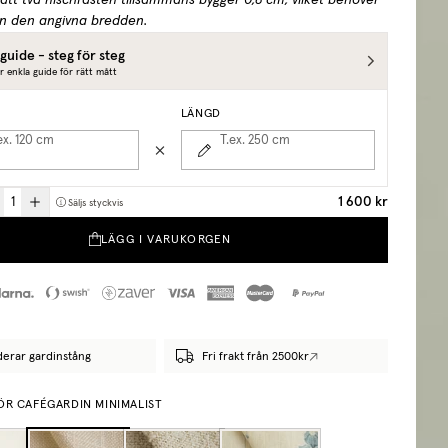
att två nischfästen tillsammans bygger 0,6 cm, vilket behöver
ån den angivna bredden.
guide - steg för steg
r enkla guide för rätt mått
LÄNGD
ex. 120
cm
T.ex. 250
cm
1 600 kr
Säljs styckvis
LÄGG I VARUKORGEN
derar gardinstång
Fri frakt från 2500kr
ÖR CAFÉGARDIN MINIMALIST