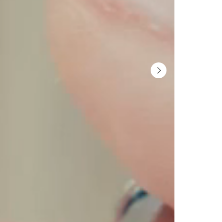
Be the first to receive 
exclusive launches, tips,
SIGN ME 