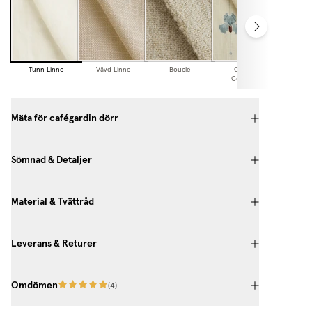
Tunn Linne
Vävd Linne
Bouclé
Cottage
Collection
Mäta för cafégardin dörr
Sömnad & Detaljer
Material & Tvättråd
Leverans & Returer
Omdömen
(
4
)