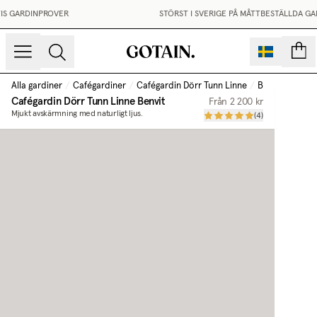
S GARDINPROVER
STÖRST I SVERIGE PÅ MÅTTBESTÄLLDA GAR
sidor
Alla gardiner
/
Cafégardiner
/
Cafégardin Dörr Tunn Linne
/
Benvit
Cafégardin Dörr Tunn Linne
Benvit
Från
2 200 kr
Mjukt avskärmning med naturligt ljus.
(
4
)