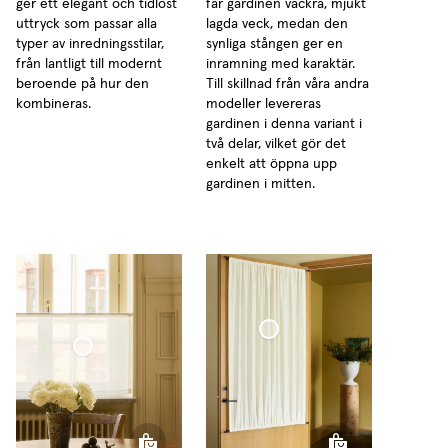
ger ett elegant och tidlöst
får gardinen vackra, mjukt
uttryck som passar alla
lagda veck, medan den
typer av inredningsstilar,
synliga stången ger en
från lantligt till modernt
inramning med karaktär.
beroende på hur den
Till skillnad från våra andra
kombineras.
modeller levereras
gardinen i denna variant i
två delar, vilket gör det
enkelt att öppna upp
gardinen i mitten.
Cafégardin Dörr Vävd Linne
fégardin Minimalist Tunn Linne