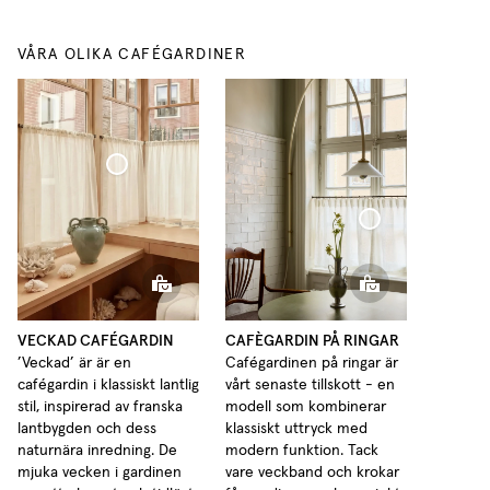
VÅRA OLIKA CAFÉGARDINER
Cafégardin Veckad Tunn Linne
Cafégardin med Ringar Tunn Linne
VECKAD CAFÉGARDIN
CAFÈGARDIN PÅ RINGAR
’Veckad’ är är en
Cafégardinen på ringar är
cafégardin i klassiskt lantlig
vårt senaste tillskott - en
stil, inspirerad av franska
modell som kombinerar
lantbygden och dess
klassiskt uttryck med
naturnära inredning. De
modern funktion. Tack
mjuka vecken i gardinen
vare veckband och krokar