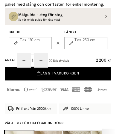
paket med stång och dörrfästen för enkel montering.
Mätguide - steg för steg
Se vår enkla guide för rätt mått
BREDD
LÄNGD
T.ex. 120
cm
T.ex. 250
cm
2 200 kr
ANTAL
Säljs styckvis
LÄGG I VARUKORGEN
Fri frakt från 2500kr
100% Linne
VÄLJ TYG FÖR CAFÉGARDIN DÖRR