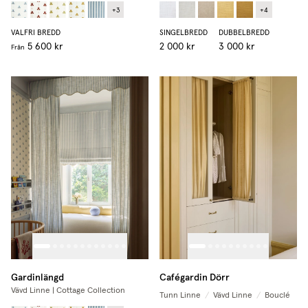
+
3
+
4
VALFRI BREDD
SINGELBREDD
DUBBELBREDD
5 600 kr
2 000 kr
3 000 kr
Från
Gardinlängd
Cafégardin Dörr
Vävd Linne | Cottage Collection
Tunn Linne
/
Vävd Linne
/
Bouclé