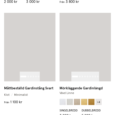
2 000 kr
3 000 kr
3 800 kr
Från
Måttbeställd Gardinstång Svart
Mörkläggande Gardinlängd
Vävd Linne
Klot
/
Minimalist
1 100 kr
+
4
Från
SINGELBREDD
DUBBELBREDD