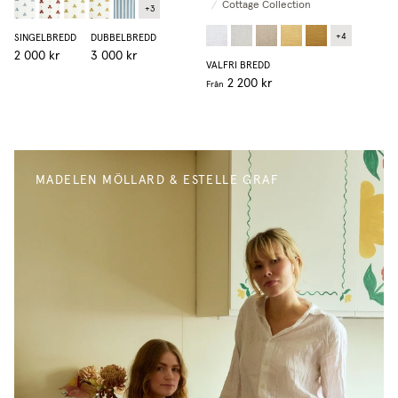
/
Cottage Collection
+
3
+
4
SINGELBREDD
DUBBELBREDD
2 000 kr
3 000 kr
VALFRI BREDD
2 200 kr
Från
MADELEN MÖLLARD & ESTELLE GRAF