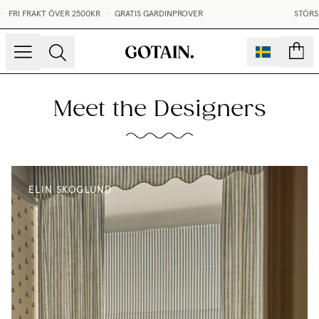
0KR
•
GRATIS GARDINPROVER
STÖRST I SVERIGE PÅ MÅTTB
sidor
Meet the Designers
ELIN SKOGLUND