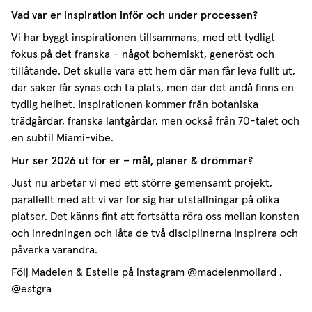
Vad var er inspiration inför och under processen?
Vi har byggt inspirationen tillsammans, med ett tydligt
fokus på det franska – något bohemiskt, generöst och
tillåtande. Det skulle vara ett hem där man får leva fullt ut,
där saker får synas och ta plats, men där det ändå finns en
tydlig helhet. Inspirationen kommer från botaniska
trädgårdar, franska lantgårdar, men också från 70-talet och
en subtil Miami-vibe.
FROM US, FIRST
Hur ser 2026 ut för er – mål, planer & drömmar?
Just nu arbetar vi med ett större gemensamt projekt,
New products, collections and inspiration from
parallellt med att vi var för sig har utställningar på olika
Gotain
platser. Det känns fint att fortsätta röra oss mellan konsten
och inredningen och låta de två disciplinerna inspirera och
påverka varandra.
Följ Madelen & Estelle på instagram @madelenmollard ,
SUBSCRIBE
@estgra