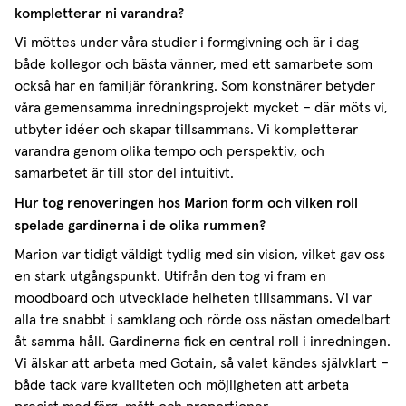
kompletterar ni varandra?
Vi möttes under våra studier i formgivning och är i dag
både kollegor och bästa vänner, med ett samarbete som
också har en familjär förankring. Som konstnärer betyder
våra gemensamma inredningsprojekt mycket – där möts vi,
utbyter idéer och skapar tillsammans. Vi kompletterar
varandra genom olika tempo och perspektiv, och
samarbetet är till stor del intuitivt.
Hur tog renoveringen hos Marion form och vilken roll
spelade gardinerna i de olika rummen?
Marion var tidigt väldigt tydlig med sin vision, vilket gav oss
en stark utgångspunkt. Utifrån den tog vi fram en
moodboard och utvecklade helheten tillsammans. Vi var
alla tre snabbt i samklang och rörde oss nästan omedelbart
åt samma håll. Gardinerna fick en central roll i inredningen.
Vi älskar att arbeta med Gotain, så valet kändes självklart –
både tack vare kvaliteten och möjligheten att arbeta