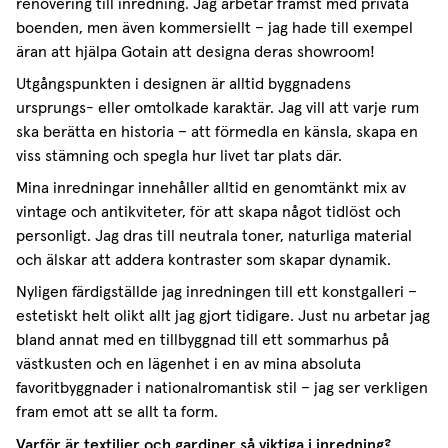
renovering till inredning. Jag arbetar främst med privata
boenden, men även kommersiellt – jag hade till exempel
äran att hjälpa Gotain att designa deras showroom!
Utgångspunkten i designen är alltid byggnadens
ursprungs- eller omtolkade karaktär. Jag vill att varje rum
ska berätta en historia – att förmedla en känsla, skapa en
viss stämning och spegla hur livet tar plats där.
Mina inredningar innehåller alltid en genomtänkt mix av
vintage och antikviteter, för att skapa något tidlöst och
personligt. Jag dras till neutrala toner, naturliga material
och älskar att addera kontraster som skapar dynamik.
Nyligen färdigställde jag inredningen till ett konstgalleri –
estetiskt helt olikt allt jag gjort tidigare. Just nu arbetar jag
bland annat med en tillbyggnad till ett sommarhus på
västkusten och en lägenhet i en av mina absoluta
favoritbyggnader i nationalromantisk stil – jag ser verkligen
fram emot att se allt ta form.
Varför är textilier och gardiner så viktiga i inredning?