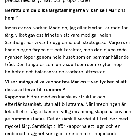
precist med färg, mått och proportioner.
Berätta om de olika färgställningarna vi kan se i Marions
hem ?
Ingen av oss, varken Madelen, jag eller Marion, är rädd för
färg, vilket gav oss friheten att vara modiga i valen.
Samtidigt har vi varit noggranna och strategiska. Varje rum
har sin egen färgpalett och karaktär, men den djupa röda
nyansen löper genom hela huset som en sammanhållande
tråd. Den fungerar som en visuell söm som knyter ihop
helheten och balanserar de starkare uttrycken.
Vi ser många olika kappor hos Marion – vad tycker ni att
dessa adderar till rummen?
Kapporna bidrar med en känsla av struktur och
eftertänksamhet, utan att bli strama. När inredningen är
lekfull eller vågad kan en tydlig inramning skapa balans och
ge rummen stadga. Det är särskilt värdefullt i miljöer med
mycket färg. Samtidigt tillför kapporna ett lugn och en
ombonad trygghet som gör rummen mer inbjudande.