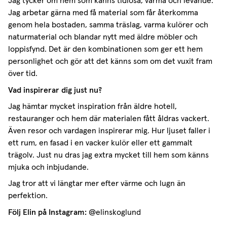
Jag tycker om hem som känns tidlösa, varma och levande.
Jag arbetar gärna med få material som får återkomma
genom hela bostaden, samma träslag, varma kulörer och
naturmaterial och blandar nytt med äldre möbler och
loppisfynd. Det är den kombinationen som ger ett hem
personlighet och gör att det känns som om det vuxit fram
över tid.
Vad inspirerar dig just nu?
Jag hämtar mycket inspiration från äldre hotell,
restauranger och hem där materialen fått åldras vackert.
Även resor och vardagen inspirerar mig. Hur ljuset faller i
ett rum, en fasad i en vacker kulör eller ett gammalt
trägolv. Just nu dras jag extra mycket till hem som känns
mjuka och inbjudande.
Jag tror att vi längtar mer efter värme och lugn än
perfektion.
Följ Elin på Instagram:
@elinskoglund