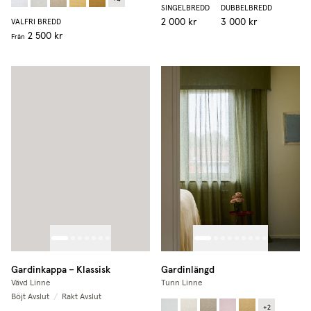
SINGELBREDD
DUBBELBREDD
2 000 kr
3 000 kr
VALFRI BREDD
2 500 kr
Från
Gardinkappa – Klassisk
Gardinlängd
Vävd Linne
Tunn Linne
Böjt Avslut
/
Rakt Avslut
+
2