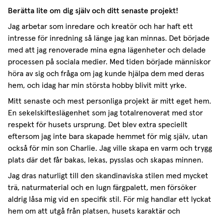
Berätta lite om dig själv och ditt senaste projekt!
Jag arbetar som inredare och kreatör och har haft ett
intresse för inredning så länge jag kan minnas. Det började
med att jag renoverade mina egna lägenheter och delade
processen på sociala medier. Med tiden började människor
höra av sig och fråga om jag kunde hjälpa dem med deras
hem, och idag har min största hobby blivit mitt yrke.
Mitt senaste och mest personliga projekt är mitt eget hem.
En sekelskifteslägenhet som jag totalrenoverat med stor
respekt för husets ursprung. Det blev extra speciellt
eftersom jag inte bara skapade hemmet för mig själv, utan
också för min son Charlie. Jag ville skapa en varm och trygg
plats där det får bakas, lekas, pysslas och skapas minnen.
Jag dras naturligt till den skandinaviska stilen med mycket
trä, naturmaterial och en lugn färgpalett, men försöker
aldrig låsa mig vid en specifik stil. För mig handlar ett lyckat
hem om att utgå från platsen, husets karaktär och