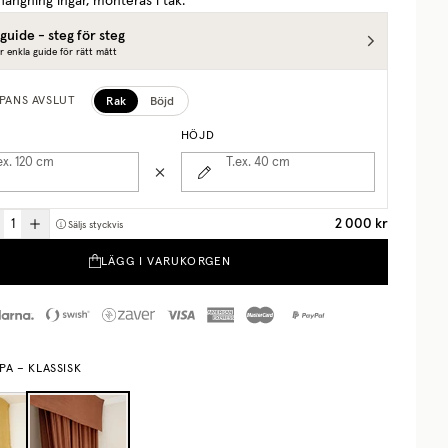
hängning ingår, monteras i tak.
guide - steg för steg
r enkla guide för rätt mått
Rak
Böjd
PANS AVSLUT
HÖJD
ex. 120
cm
T.ex. 40
cm
2 000 kr
Säljs styckvis
LÄGG I VARUKORGEN
A – KLASSISK