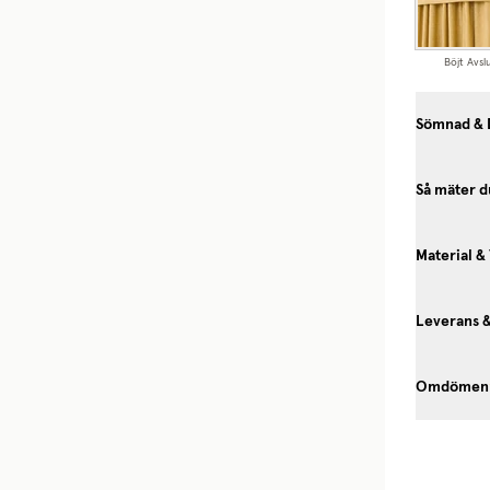
Böjt Avsl
Sömnad & 
Så mäter d
Material &
Leverans 
Omdömen