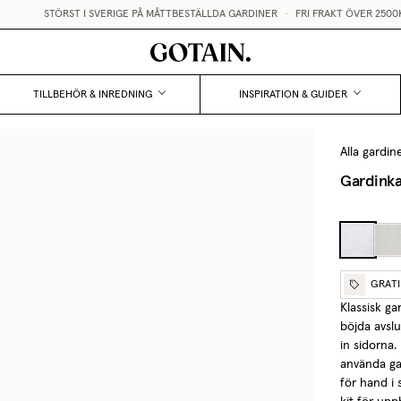
STÖRST I SVERIGE PÅ MÅTTBESTÄLLDA GARDINER
•
FRI FRAKT ÖVER 2500KR
TILLBEHÖR & INREDNING
INSPIRATION & GUIDER
Alla gardin
Gardinka
GRAT
Klassisk ga
böjda avsl
in sidorna.
använda ga
för hand i 