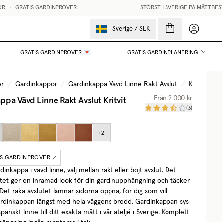
•
GRATIS GARDINPROVER
STÖRST I SVERIGE PÅ MÅTTBESTÄ
Mina sido
Sverige
/
SEK
GRATIS GARDINPROVER 💌
GRATIS GARDINPLANERING
er
/
Gardinkappor
/
Gardinkappa Vävd Linne Rakt Avslut
/
Kritvit
ppa Vävd Linne Rakt Avslut
Kritvit
Från
2 000 kr
(
3
)
+
2
IS GARDINPROVER
rdinkappa i vävd linne, välj mellan rakt eller böjt avslut. Det
utet ger en inramad look för din gardinupphängning och täcker
 Det raka avslutet lämnar sidorna öppna, för dig som vill
rdinkappan längst med hela väggens bredd. Gardinkappan sys
spanskt linne till ditt exakta mått i vår ateljé i Sverige. Komplett