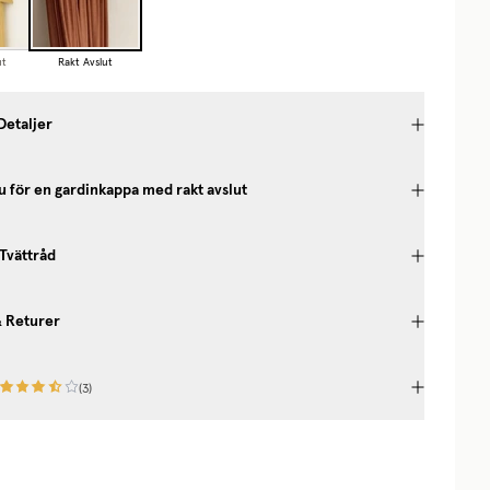
ut
Rakt Avslut
Detaljer
u för en gardinkappa med rakt avslut
 Tvättråd
& Returer
(
3
)