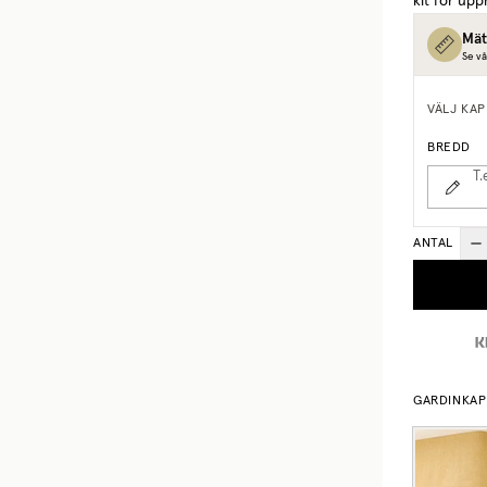
kit för upp
Mät
Se vå
VÄLJ KAP
BREDD
T.
ANTAL
GARDINKAPP