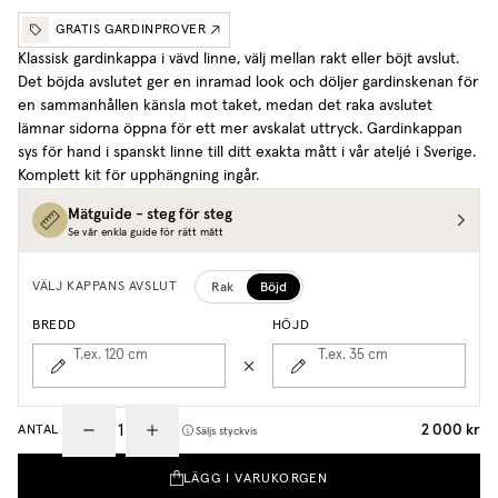
GRATIS GARDINPROVER
Klassisk gardinkappa i vävd linne, välj mellan rakt eller böjt avslut.
Det böjda avslutet ger en inramad look och döljer gardinskenan för
en sammanhållen känsla mot taket, medan det raka avslutet
lämnar sidorna öppna för ett mer avskalat uttryck.
Gardinkappan
sys för hand i spanskt linne till ditt exakta mått i vår ateljé i Sverige.
Komplett kit för upphängning ingår.
Mätguide - steg för steg
Se vår enkla guide för rätt mått
Rak
Böjd
VÄLJ KAPPANS AVSLUT
BREDD
HÖJD
T.ex. 120
cm
T.ex. 35
cm
2 000 kr
ANTAL
Säljs styckvis
LÄGG I VARUKORGEN