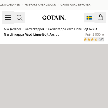
LDA GARDINER
•
FRI FRAKT ÖVER 2500KR
•
GRATIS GARDINPROVER
sidor
Alla gardiner
/
Gardinkappor
/
Gardinkappa Vävd Linne Böjt Avslut
Gardinkappa Vävd Linne Böjt Avslut
Från
2 000 kr
(
3
)