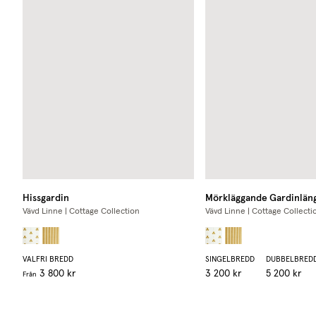
Hissgardin
Mörkläggande Gardinlän
Vävd Linne | Cottage Collection
Vävd Linne | Cottage Collecti
VALFRI BREDD
SINGELBREDD
DUBBELBRED
3 800 kr
3 200 kr
5 200 kr
Från