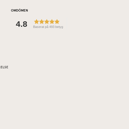
OMDÖMEN
4.8
Baserat på 493 betyg
RELSE