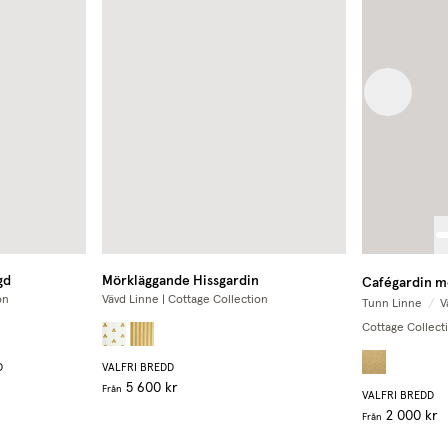
Previous
gd
Mörkläggande Hissgardin
Cafégardin m
on
Vävd Linne | Cottage Collection
Tunn Linne
/
V
Cottage Collect
D
VALFRI BREDD
5 600 kr
Från
VALFRI BREDD
2 000 kr
Från