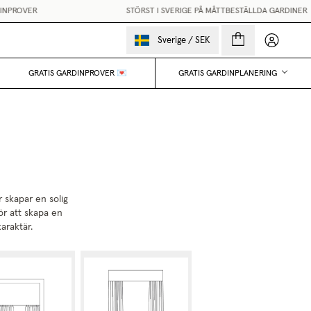
ROVER
STÖRST I SVERIGE PÅ MÅTTBESTÄLLDA GARDINER
•
F
Mina sido
Sverige
/
SEK
GRATIS GARDINPROVER 💌
GRATIS GARDINPLANERING
 skapar en solig
för att skapa en
araktär.