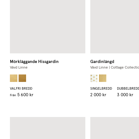
Mörkläggande Hissgardin
Gardinlängd
Vävd Linne
Vävd Linne | Cottage Collecti
VALFRI BREDD
SINGELBREDD
DUBBELBRED
5 600 kr
2 000 kr
3 000 kr
Från