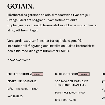
Måttbeställda gardiner enkelt, skräddarsydda i vår ateljé i
Sverige. Med ett noggrant utvalt sortiment, enkel
upphängning och snabb leveranstid så jobbar vi mot en finare
värld, ett hem i taget.
Våra gardinexperter finns här för dig hela vägen, från
inspiration till rådgivning och installation - alltid kostnadsfritt
och alltid med dina gardindrömmar i fokus.
BUTIK STOCKHOLM
BUTIK GÖTEBORG
K
STÄNGT
STÄNGT
BIRGER JARLSGATAN 68
SÖDRA VÄGEN 43 (ENDAST
TIDSBOKNING MÅN-FRE)
MÅN
-
FRE
09:00
-
18:00
MÅN
-
FRE
10:00
-
18:00
+46 11 611 20
LÖR
11:00
-
16:00