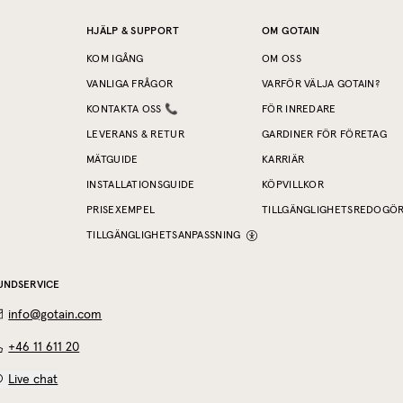
HJÄLP & SUPPORT
OM GOTAIN
KOM IGÅNG
OM OSS
VANLIGA FRÅGOR
VARFÖR VÄLJA GOTAIN?
KONTAKTA OSS 📞
FÖR INREDARE
LEVERANS & RETUR
GARDINER FÖR FÖRETAG
MÄTGUIDE
KARRIÄR
INSTALLATIONSGUIDE
KÖPVILLKOR
PRISEXEMPEL
TILLGÄNGLIGHETSREDOGÖ
TILLGÄNGLIGHETSANPASSNING
UNDSERVICE
info@gotain.com
+46 11 611 20
Live chat