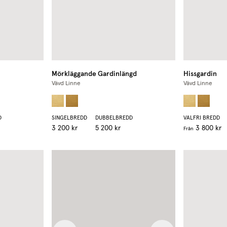
Mörkläggande Gardinlängd
Hissgardin
Vävd Linne
Vävd Linne
D
SINGELBREDD
DUBBELBREDD
VALFRI BREDD
3 200 kr
5 200 kr
3 800 kr
Från