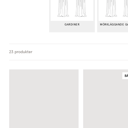
GARDINER
MÖRKLÄGGANDE G
23
produkter
B