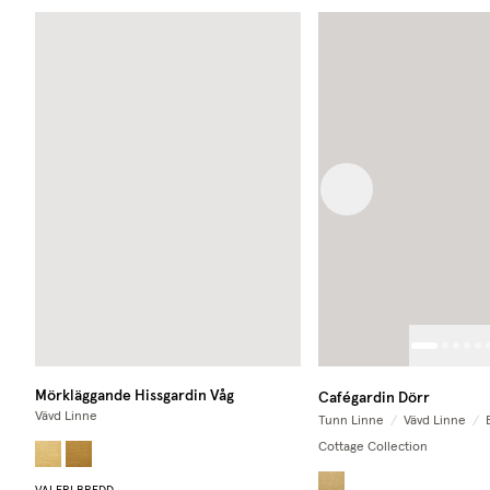
Previous image
Mörkläggande Hissgardin Våg
Cafégardin Dörr
Vävd Linne
Tunn Linne
/
Vävd Linne
/
Cottage Collection