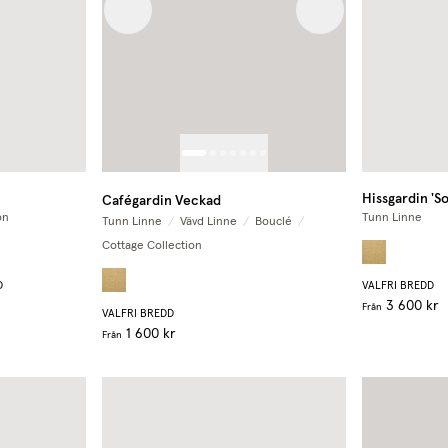
Previous image
Next image
Hissgardin 'So
Cafégardin Veckad
on
Tunn Linne
Tunn Linne
/
Vävd Linne
/
Bouclé
/
Cottage Collection
D
VALFRI BREDD
3 600 kr
Från
VALFRI BREDD
1 600 kr
Från