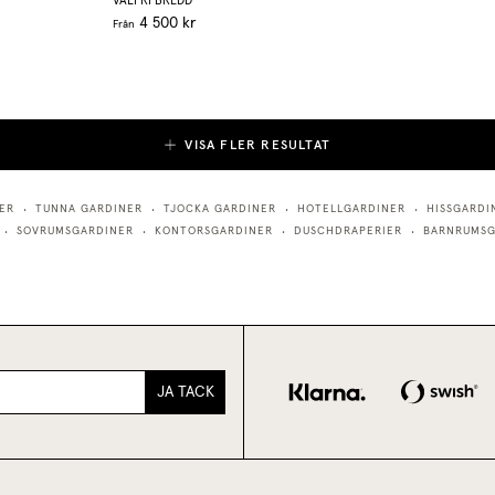
VALFRI BREDD
4 500 kr
Från
VISA FLER RESULTAT
ER
TUNNA GARDINER
TJOCKA GARDINER
HOTELLGARDINER
HISSGARDI
•
•
•
•
SOVRUMSGARDINER
KONTORSGARDINER
DUSCHDRAPERIER
BARNRUMSG
•
•
•
•
JA TACK