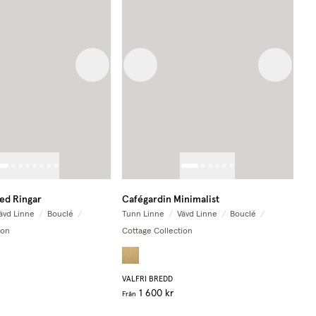
 image
Next image
Previous image
Next im
ed Ringar
Cafégardin Minimalist
ävd Linne
/
Bouclé
/
Tunn Linne
/
Vävd Linne
/
Bouclé
/
ion
Cottage Collection
VALFRI BREDD
1 600 kr
Från