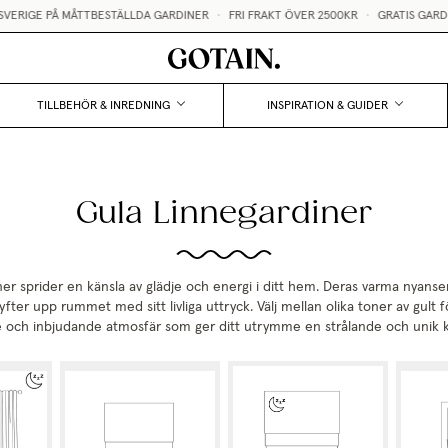
RIGE PÅ MÅTTBESTÄLLDA GARDINER
•
FRI FRAKT ÖVER 2500KR
•
GRATIS GARDINP
TILLBEHÖR & INREDNING
INSPIRATION & GUIDER
Gula Linnegardiner
ner sprider en känsla av glädje och energi i ditt hem. Deras varma nyanser
fter upp rummet med sitt livliga uttryck. Välj mellan olika toner av gult 
 och inbjudande atmosfär som ger ditt utrymme en strålande och unik k