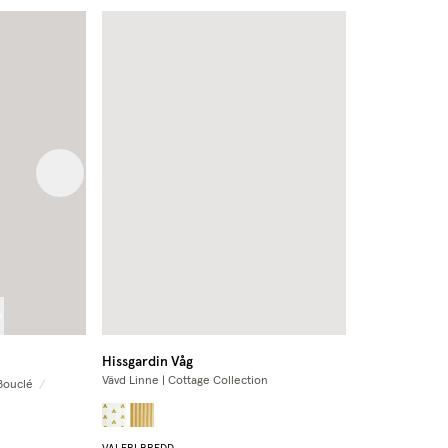
Next image
Hissgardin Våg
Vävd Linne | Cottage Collection
Bouclé
/