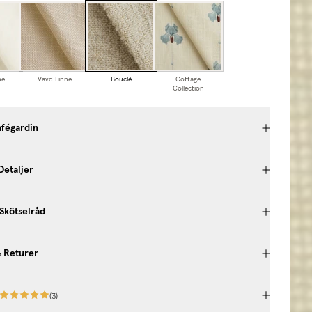
ne
Vävd Linne
Bouclé
Cottage
Collection
afégardin
Detaljer
 Skötselråd
& Returer
(
3
)