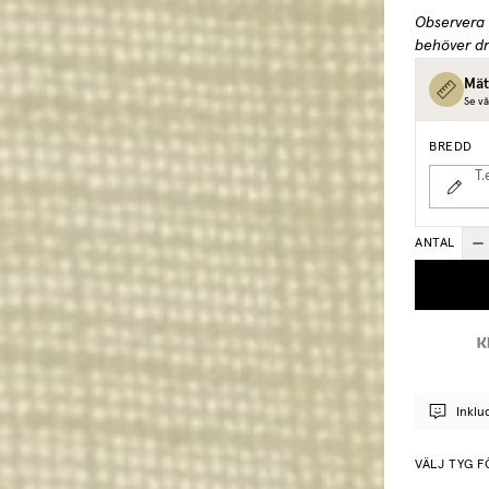
Observera 
behöver dr
Mät
Se vå
BREDD
T.
ANTAL
Inklu
VÄLJ TYG 