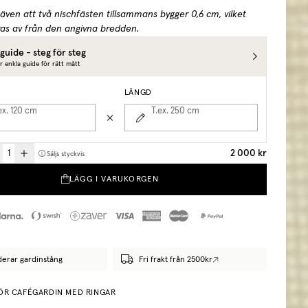
även att två nischfästen tillsammans bygger 0,6 cm, vilket
as av från den angivna bredden.
guide - steg för steg
r enkla guide för rätt mått
LÄNGD
ex. 120
cm
T.ex. 250
cm
2 000 kr
Säljs styckvis
LÄGG I VARUKORGEN
derar gardinstång
Fri frakt från 2500kr
FÖR CAFÉGARDIN MED RINGAR