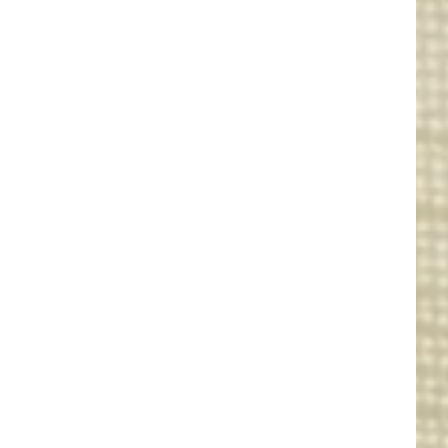
erior tips from our
-scenes look at the
– welcome!
UP