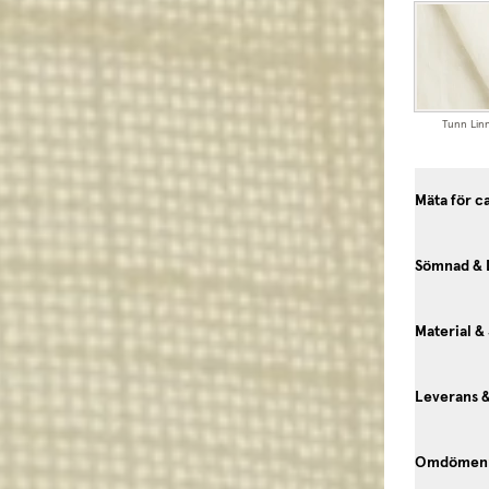
Tunn Lin
Mäta för c
Sömnad & 
Material &
Leverans 
Omdömen