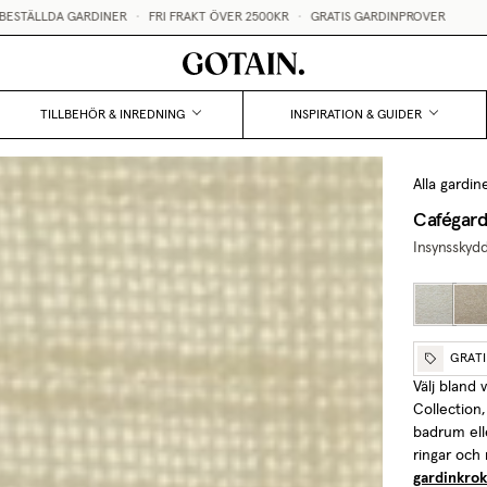
 FRAKT ÖVER 2500KR
•
GRATIS GARDINPROVER
STÖRST I SV
TILLBEHÖR & INREDNING
INSPIRATION & GUIDER
Alla gardin
Cafégard
Insynsskyd
GRAT
Välj bland 
Collection,
badrum ell
ringar och
gardinkrok