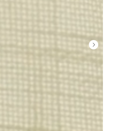
Get exclusive previews, int
experts, and a behind-the
Gotain universe 
SIGN ME 