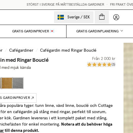
ERIGE PÅ MÅTTBESTÄLLDA GARDINER
•
FRI FRAKT ÖVER 2500KR
•
GRATIS GARDIN
Mina sido
Sverige
/
SEK
GRATIS GARDINPROVER 💌
GRATIS GARDINPLANERING
er
/
Cafégardiner
/
Cafégardin med Ringar Bouclé
in med Ringar Bouclé
Från
2 000 kr
(
3
)
d med mjuk känsla
IS GARDINPROVER
våra populära tyger: tunn linne, vävd linne, bouclé och Cottage
 för en cafégardin på stång med ringar, perfekt till sovrum,
er kök. Gardinen levereras i ett komplett paket med stång,
 nichefästen för enkel montering.
Notera att du behöver höga
ar
till denna produkt.