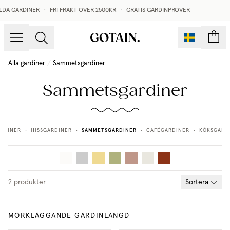
LDA GARDINER
•
FRI FRAKT ÖVER 2500KR
•
GRATIS GARDINPROVER
sidor
Alla gardiner
/
Sammetsgardiner
Sammetsgardiner
SAMMETSGARDINER
RDINER
HISSGARDINER
CAFÉGARDINER
KÖKSGARD
•
•
•
•
2
produkter
Sortera
MÖRKLÄGGANDE GARDINLÄNGD