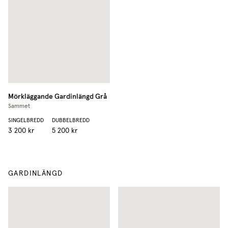
Mörkläggande Gardinlängd
Grå
Sammet
SINGELBREDD
DUBBELBREDD
3 200 kr
5 200 kr
GARDINLÄNGD