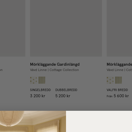
Mörkläggande Gardinlängd
Mörkläggande
on
Vävd Linne | Cottage Collection
Vävd Linne | Cot
SINGELBREDD
DUBBELBREDD
VALFRI BREDD
3 200 kr
5 200 kr
5 600 kr
Från