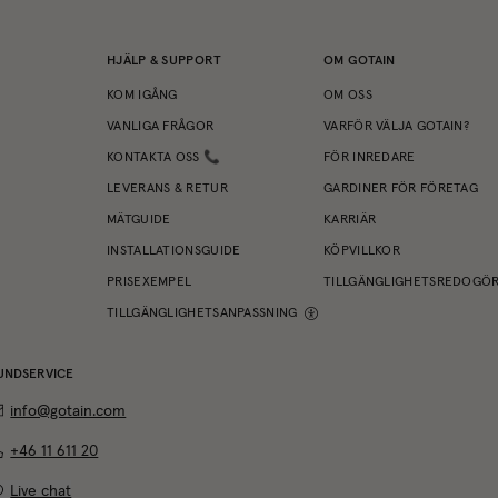
HJÄLP & SUPPORT
OM GOTAIN
KOM IGÅNG
OM OSS
VANLIGA FRÅGOR
VARFÖR VÄLJA GOTAIN?
KONTAKTA OSS 📞
FÖR INREDARE
LEVERANS & RETUR
GARDINER FÖR FÖRETAG
MÄTGUIDE
KARRIÄR
INSTALLATIONSGUIDE
KÖPVILLKOR
PRISEXEMPEL
TILLGÄNGLIGHETSREDOGÖ
TILLGÄNGLIGHETSANPASSNING
UNDSERVICE
info@gotain.com
+46 11 611 20
Live chat