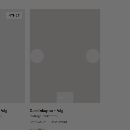
NYHET
Previous image
Next image
 Våg
Gardinkappa – Våg
on
Cottage Collection
Böjt Avslut
/
Rakt Avslut