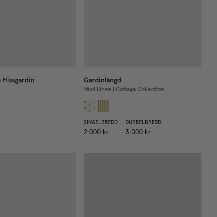
 Hissgardin
Gardinlängd
Vävd Linne | Cottage Collection
SINGELBREDD
DUBBELBREDD
2 000 kr
3 000 kr