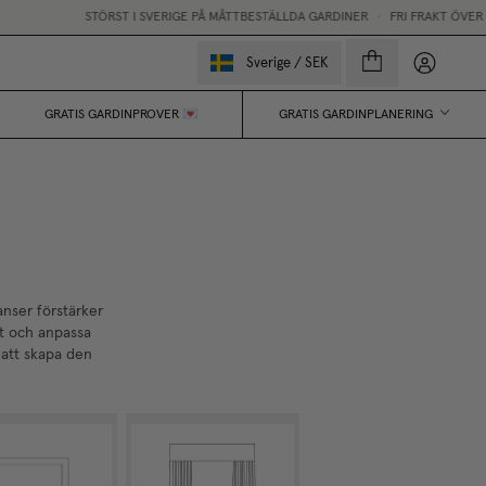
STÖRST I SVERIGE PÅ MÅTTBESTÄLLDA GARDINER
•
FRI FRAKT ÖVER 250
Mina sido
Sverige
/
SEK
GRATIS GARDINPROVER 💌
GRATIS GARDINPLANERING
nser förstärker
nt och anpassa
r att skapa den