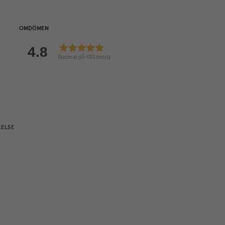
OMDÖMEN
4.8
Baserat på 493 betyg
RELSE