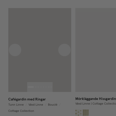
Previous image
Next image
Mörkläggande Hissgardin
Cafégardin med Ringar
Vävd Linne | Cottage Collecti
Tunn Linne
/
Vävd Linne
/
Bouclé
/
Cottage Collection