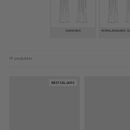
GARDINER
MÖRKLÄGGANDE G
19
produkter
BÄSTSÄLJARE