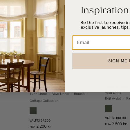
Inspiration
Be the first to receive 
exclusive launches, tips,
Previous image
Next image
Previous
SIGN ME 
Gardinkappa 
Cafégardin Dörr
on
Vävd Linne
Tunn Linne
/
Vävd Linne
/
Bouclé
/
Böjt Avslut
/
Ra
Cottage Collection
VALFRI BREDD
VALFRI BREDD
2 500 kr
Från
2 200 kr
Från