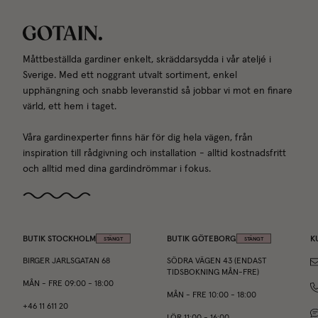
Måttbeställda gardiner enkelt, skräddarsydda i vår ateljé i
Sverige. Med ett noggrant utvalt sortiment, enkel
upphängning och snabb leveranstid så jobbar vi mot en finare
värld, ett hem i taget.
Våra gardinexperter finns här för dig hela vägen, från
inspiration till rådgivning och installation - alltid kostnadsfritt
och alltid med dina gardindrömmar i fokus.
BUTIK STOCKHOLM
BUTIK GÖTEBORG
K
STÄNGT
STÄNGT
BIRGER JARLSGATAN 68
SÖDRA VÄGEN 43 (ENDAST
TIDSBOKNING MÅN-FRE)
MÅN
-
FRE
09:00
-
18:00
MÅN
-
FRE
10:00
-
18:00
+46 11 611 20