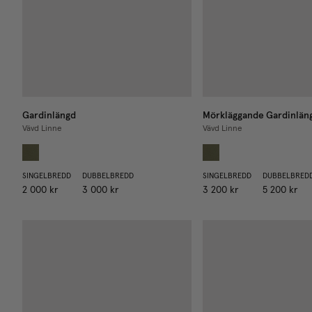
Gardinlängd
Mörkläggande Gardinlän
Vävd Linne
Vävd Linne
SINGELBREDD
DUBBELBREDD
SINGELBREDD
DUBBELBRED
2 000 kr
3 000 kr
3 200 kr
5 200 kr