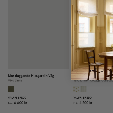
Mörkläggande Hissgardin Våg
Hissgardin Våg
Vävd Linne
Vävd Linne | Cottage Collecti
VALFRI BREDD
VALFRI BREDD
6 600 kr
4 500 kr
Från
Från