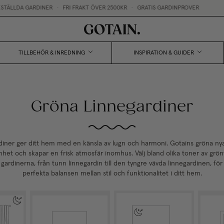
LLDA GARDINER
•
FRI FRAKT ÖVER 2500KR
•
GRATIS GARDINPROVER
TILLBEHÖR & INREDNING
INSPIRATION & GUIDER
Gröna Linnegardiner
diner ger ditt hem med en känsla av lugn och harmoni. Gotains gröna nya
het och skapar en frisk atmosfär inomhus. Välj bland olika toner av grö
gardinerna, från tunn linnegardin till den tyngre vävda linnegardinen, fö
perfekta balansen mellan stil och funktionalitet i ditt hem.