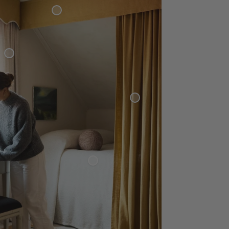
ut
Gardinkappa Vävd Linne Rakt Avslut
innegardin
Vävd
Linnegardin
Överkast Bouclé