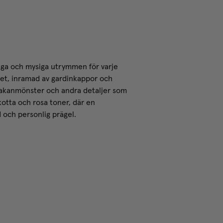
iga och mysiga utrymmen för varje
ket, inramad av gardinkappor och
llakanmönster och andra detaljer som
kotta och rosa toner, där en
och personlig prägel.