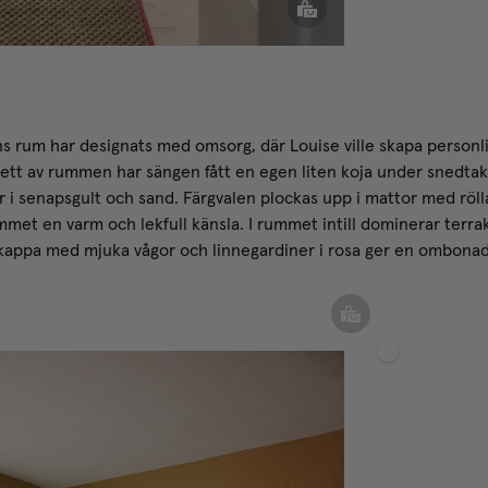
s rum har designats med omsorg, där Louise ville skapa personl
I ett av rummen har sängen fått en egen liten koja under snedta
r i senapsgult och sand. Färgvalen plockas upp i mattor med rö
mmet en varm och lekfull känsla. I rummet intill dominerar terra
kappa med mjuka vågor och linnegardiner i rosa ger en ombonad 
Vävd
Överkast
Linnegardin
Bouclé