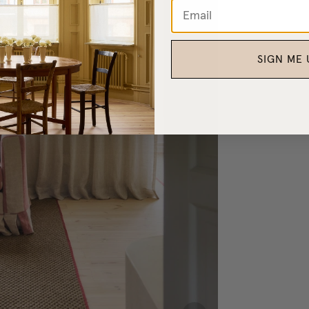
Tunn Linnegardin
SIGN ME 
Måttbeställd Gardinskena