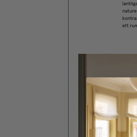
lantlig
nature
kontra
ett ru