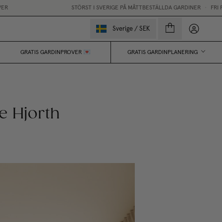
STÖRST I SVERIGE PÅ MÅTTBESTÄLLDA GARDINER
•
FRI FRAKT
Mina sido
Sverige
/
SEK
GRATIS GARDINPROVER 💌
GRATIS GARDINPLANERING
e Hjorth