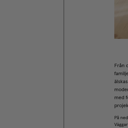
Från d
familj
älskas
modern
med fo
projek
På ned
Väggar