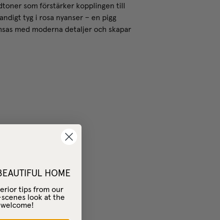
ndtoner som förstärker kopplingen till
ndigt tyg i rosa nyanser – en pigg
samsas med moderna detaljer och skapar
 BEAUTIFUL HOME
erior tips from our
-scenes look at the
– welcome!