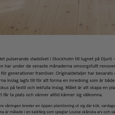
et pulserande stadslivet i Stockholm till lugnet på Djurö
en har under de senaste månaderna omsorgsfullt renoverat 
 för generationer framöver. Originaldetaljer har bevarats o
a inslag lagts till för att forma en inredning som är både
kus på textil och lekfulla inslag. Målet är att skapa en pl
t får ta plats och vänner alltid känner sig välkomna.
re våningen breder en öppen planlösning ut sig där kök, varda
na är målade i en kalkfärg som speglar Louise skånska arv och vä