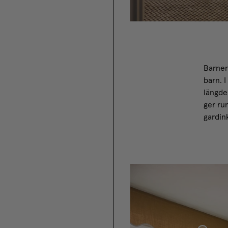
Barnen
barn. 
längde
ger ru
gardin