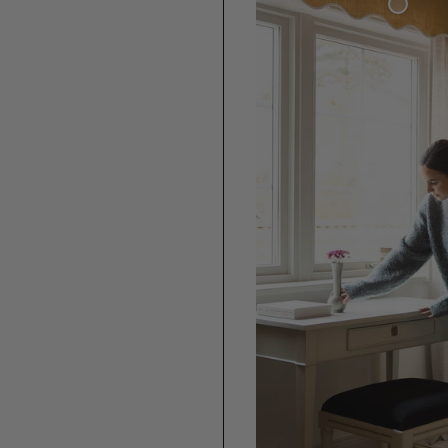
Vågig Gardinkappa Böjt Avsl
Vävd L