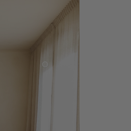
Tunn Linnegardin
- Sand