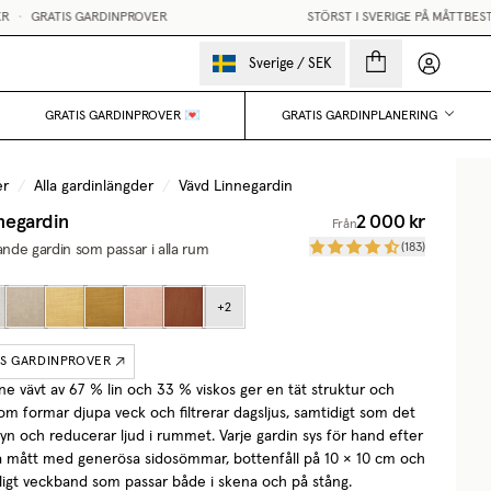
•
GRATIS GARDINPROVER
STÖRST I SVERIGE PÅ MÅTTBESTÄ
Mina sido
Sverige
/
SEK
GRATIS GARDINPROVER 💌
GRATIS GARDINPLANERING
er
/
Alla gardinlängder
/
Vävd Linnegardin
negardin
2 000 kr
Från
(
183
)
jande gardin som passar i alla rum
+
2
IS GARDINPROVER
ne vävt av 67 % lin och 33 % viskos ger en tät struktur och
som formar djupa veck och filtrerar dagsljus, samtidigt som det
yn och reducerar ljud i rummet. Varje gardin sys för hand efter
a mått med generösa sidosömmar, bottenfåll på 10 × 10 cm och
igt veckband som passar både i skena och på stång.