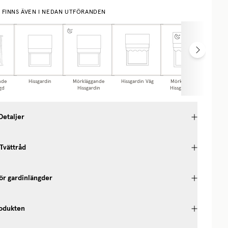
E FINNS ÄVEN I NEDAN UTFÖRANDEN
nde
Hissgardin
Mörkläggande
Hissgardin Våg
Mörkläggande
Ca
gd
Hissgardin
Hissgardin Våg
Detaljer
 Tvättråd
ör gardinlängder
odukten