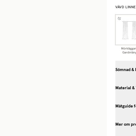
VÄVD LINN
Mörklägga
Gardinlän
Sömnad & 
Material &
Mätguide f
Mer om pr