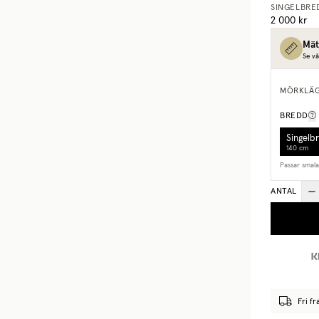
SINGELBRE
2 000 kr
Mät
Se vå
MÖRKLÄ
BREDD
Singelb
140 cm
Passar smal
ANTAL
Fri f