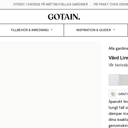
STÖRST I SVERIGE PÅ MÅTTBESTÄLLDA GARDINER
•
FRI FRAKT ÖVER 2500KR
TILLBEHÖR & INREDNING
INSPIRATION & GUIDER
Alla gardin
Vävd Lin
Vår bästsäl
GRAT
Spanskt lin
tungt fall 
dämpar ins
dina exakt
genomskinl