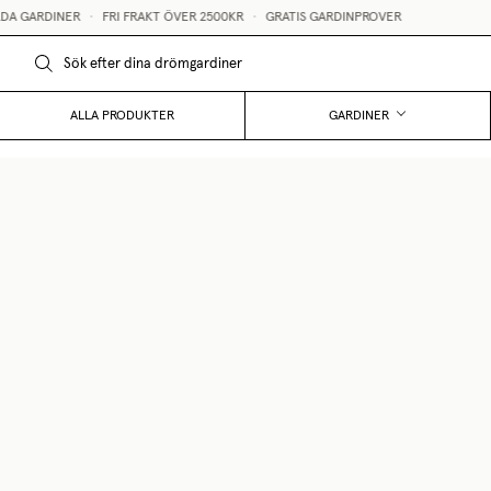
A GARDINER
•
FRI FRAKT ÖVER 2500KR
•
GRATIS GARDINPROVER
ALLA PRODUKTER
GARDINER