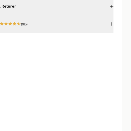
& Returer
(
183
)