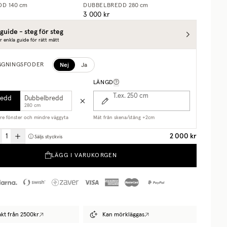
DD
140 cm
DUBBELBREDD
280 cm
3 000 kr
guide - steg för steg
r enkla guide för rätt mått
Nej
Ja
GGNINGSFODER
LÄNGD
T.ex. 250
cm
redd
Dubbelbredd
280 cm
are fönster och mindre väggyta
Mät från skena/stång +2cm
2 000 kr
Säljs styckvis
LÄGG I VARUKORGEN
rakt från 2500kr
Kan mörkläggas